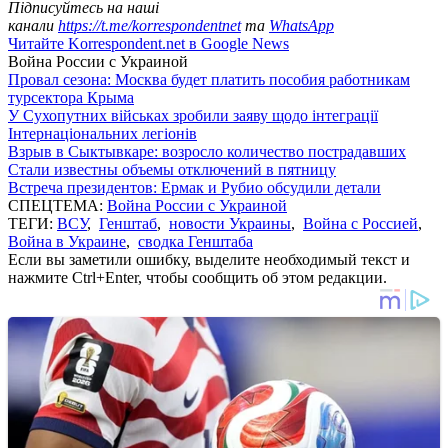
Підписуйтесь на наші
канали
https://t.me/korrespondentnet
та
WhatsApp
Читайте Korrespondent.net в Google News
Война России с Украиной
Провал сезона: Москва будет платить пособия работникам
турсектора Крыма
У Сухопутних військах зробили заяву щодо інтеграції
Інтернаціональних легіонів
Взрыв в Сыктывкаре: возросло количество пострадавших
Стали известны объемы отключений в пятницу
Встреча президентов: Ермак и Рубио обсудили детали
СПЕЦТЕМА:
Война России с Украиной
ТЕГИ:
ВСУ
,
Генштаб
,
новости Украины
,
Война с Россией
,
Война в Украине
,
сводка Генштаба
Если вы заметили ошибку, выделите необходимый текст и
нажмите Ctrl+Enter, чтобы сообщить об этом редакции.