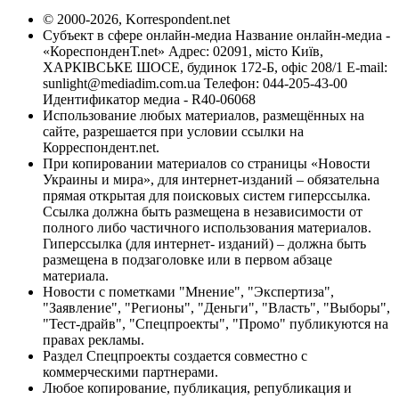
© 2000-2026, Korrespondent.net
Субъект в сфере онлайн-медиа Название онлайн-медиа -
«КореспонденТ.net» Адрес: 02091, місто Київ,
ХАРКІВСЬКЕ ШОСЕ, будинок 172-Б, офіс 208/1 E-mail:
sunlight@mediadim.com.ua
Телефон: 044-205-43-00
Идентификатор медиа - R40-06068
Использование любых материалов, размещённых на
сайте, разрешается при условии ссылки на
Корреспондент.net.
При копировании материалов со страницы «Новости
Украины и мира», для интернет-изданий – обязательна
прямая открытая для поисковых систем гиперссылка.
Ссылка должна быть размещена в независимости от
полного либо частичного использования материалов.
Гиперссылка (для интернет- изданий) – должна быть
размещена в подзаголовке или в первом абзаце
материала.
Новости с пометками "Мнение", "Экспертиза",
"Заявление", "Регионы", "Деньги", "Власть", "Выборы",
"Тест-драйв", "Спецпроекты", "Промо" публикуются на
правах рекламы.
Раздел Спецпроекты создается совместно с
коммерческими партнерами.
Любое копирование, публикация, републикация и