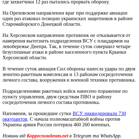
где захватчики 12 раз пытались прорвать оборону.
На Ореховском направлении враг при поддержке авиации
один раз атаковал позиции украинских защитников в районе
Старомайорского Донецкой области.
На Херсонском направлении противник не отказывается от
намерения вытеснить подразделения ВСУ с плацдармов на
левобережье Днепра. Так, в течение суток совершил четыре
безуспешные атаки в районе населенного пункта Крынки
Херсонской области.
В течение суток авиация Сил обороны нанесла удары по двум
зенитно-ракетным комплексам и 13 районам сосредоточения
личного состава, вооружения и военной техники противника.
Подразделениями ракетных войск нанесено поражение по
пункту управления, двум средствам ПВО и району
сосредоточения личного состава противника.
Напомним, за прошедшие сутки
ВСУ ликвидировали 730
оккупантов
. С начала полномасштабной войны против
Украины армия России потеряла 460 260 военных.
Новини від
Корреспондент.net
в Telegram та WhatsApp.