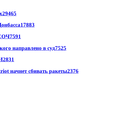
х
29465
Донбасса
17883
 СОЧ
7591
кого направлено в суд
7525
И
2831
triot начнет сбивать ракеты
2376