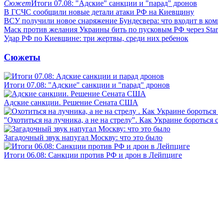
Сюжет
Итоги 07.08: "Адские" санкции и "парад" дронов
В ГСЧС сообщили новые детали атаки РФ на Киевщину
ВСУ получили новое снаряжение Бундесвера: что входит в ком
Маск против желания Украины бить по пусковым РФ через Star
Удар РФ по Киевщине: три жертвы, среди них ребенок
Сюжеты
Итоги 07.08: "Адские" санкции и "парад" дронов
Адские санкции. Решение Сената США
"Охотиться на лучника, а не на стрелу". Как Украине бороться 
Загадочный звук напугал Москву: что это было
Итоги 06.08: Санкции против РФ и дрон в Лейпциге