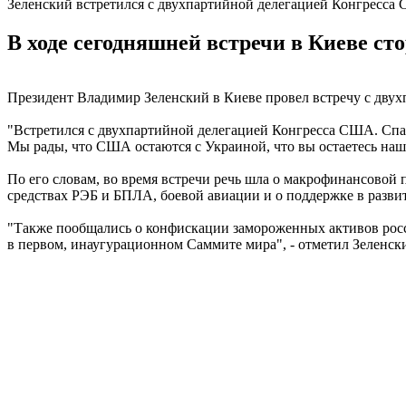
Зеленский встретился с двухпартийной делегацией Конгресс
В ходе сегодняшней встречи в Киеве с
Президент Владимир Зеленский в Киеве провел встречу с дву
"Встретился с двухпартийной делегацией Конгресса США. Спас
Мы рады, что США остаются с Украиной, что вы остаетесь на
По его словам, во время встречи речь шла о макрофинансовой 
средствах РЭБ и БПЛА, боевой авиации и о поддержке в разв
"Также пообщались о конфискации замороженных активов росс
в первом, инаугурационном Саммите мира", - отметил Зеленск