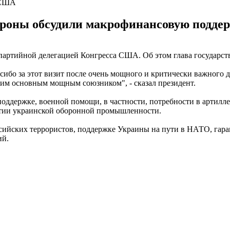
а США
тороны обсудили макрофинансовую подде
хпартийной делегацией Конгресса США. Об этом глава государст
ибо за этот визит после очень мощного и критически важного д
шим основным мощным союзником", - сказал президент.
поддержке, военной помощи, в частности, потребности в артилле
итии украинской оборонной промышленности.
ийских террористов, поддержке Украины на пути в НАТО, гара
ий.