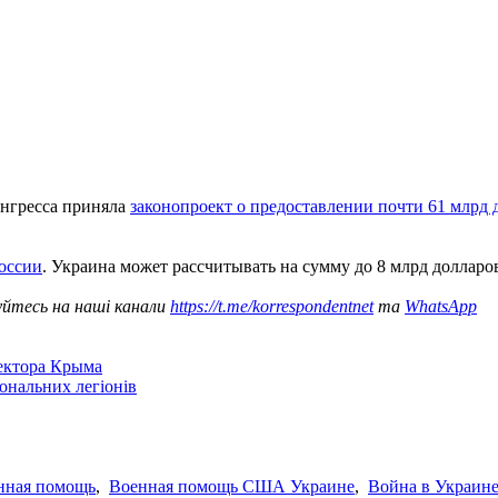
онгресса приняла
законопроект о предоставлении почти 61 млрд
оссии
. Украина может рассчитывать на сумму до 8 млрд долларо
уйтесь на наші канали
https://t.me/korrespondentnet
та
WhatsApp
сектора Крыма
іональних легіонів
нная помощь
,
Военная помощь США Украине
,
Война в Украин