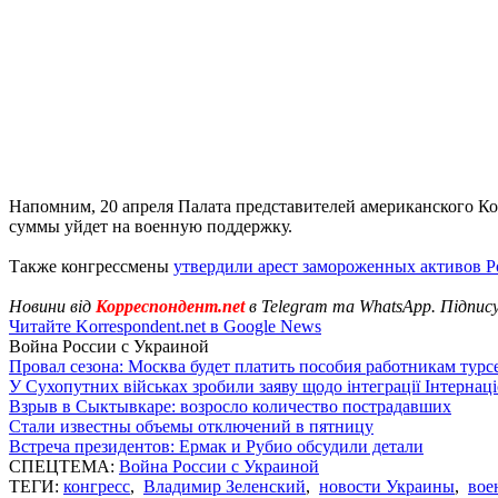
Напомним, 20 апреля Палата представителей американского К
суммы уйдет на военную поддержку.
Также конгрессмены
утвердили арест замороженных активов Р
Новини від
Корреспондент.net
в Telegram та WhatsApp. Підпис
Читайте Korrespondent.net в Google News
Война России с Украиной
Провал сезона: Москва будет платить пособия работникам тур
У Сухопутних військах зробили заяву щодо інтеграції Інтернац
Взрыв в Сыктывкаре: возросло количество пострадавших
Стали известны объемы отключений в пятницу
Встреча президентов: Ермак и Рубио обсудили детали
СПЕЦТЕМА:
Война России с Украиной
ТЕГИ:
конгресс
,
Владимир Зеленский
,
новости Украины
,
вое