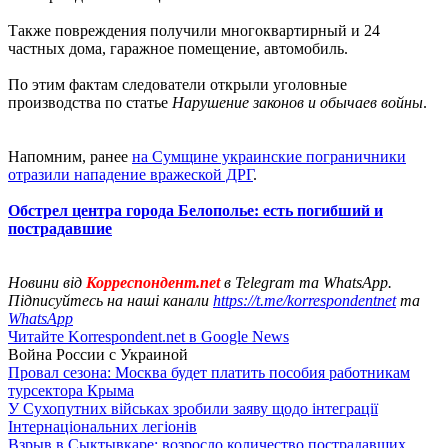
Также повреждения получили многоквартирный и 24
частных дома, гаражное помещение, автомобиль.
По этим фактам следователи открыли уголовные
производства по статье
Нарушение законов и обычаев войны
.
Напомним, ранее
на Сумщине украинские пограничники
отразили нападение вражеской ДРГ
.
Обстрел центра города Белополье: есть погибший и
пострадавшие
Новини від
Корреспондент.net
в Telegram та WhatsApp.
Підписуйтесь на наші канали
https://t.me/korrespondentnet
та
WhatsApp
Читайте Korrespondent.net в Google News
Война России с Украиной
Провал сезона: Москва будет платить пособия работникам
турсектора Крыма
У Сухопутних військах зробили заяву щодо інтеграції
Інтернаціональних легіонів
Взрыв в Сыктывкаре: возросло количество пострадавших