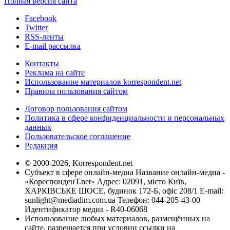
Полная версия сайта
Facebook
Twitter
RSS-ленты
E-mail рассылка
Контакты
Реклама на сайте
Использование материалов korrespondent.net
Правила пользования сайтом
Договор пользования сайтом
Политика в сфере конфиденциальности и персональных
данных
Пользовательское соглашение
Редакция
© 2000-2026, Korrespondent.net
Субъект в сфере онлайн-медиа Название онлайн-медиа -
«КореспонденТ.net» Адрес: 02091, місто Київ,
ХАРКІВСЬКЕ ШОСЕ, будинок 172-Б, офіс 208/1 E-mail:
sunlight@mediadim.com.ua
Телефон: 044-205-43-00
Идентификатор медиа - R40-06068
Использование любых материалов, размещённых на
сайте, разрешается при условии ссылки на