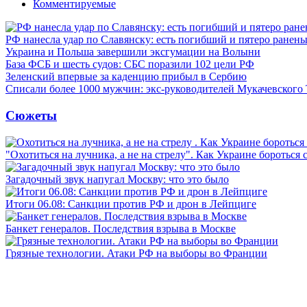
Комментируемые
РФ нанесла удар по Славянску: есть погибший и пятеро ранен
Украина и Польша завершили эксгумации на Волыни
База ФСБ и шесть судов: СБС поразили 102 цели РФ
Зеленский впервые за каденцию прибыл в Сербию
Списали более 1000 мужчин: экс-руководителей Мукачевского
Сюжеты
"Охотиться на лучника, а не на стрелу". Как Украине бороться 
Загадочный звук напугал Москву: что это было
Итоги 06.08: Санкции против РФ и дрон в Лейпциге
Банкет генералов. Последствия взрыва в Москве
Грязные технологии. Атаки РФ на выборы во Франции