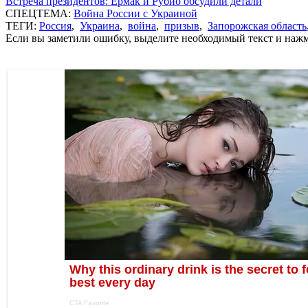
Встреча президентов: Ермак и Рубио обсудили детали
СПЕЦТЕМА:
Война России с Украиной
ТЕГИ:
Россия
,
Украина
,
война
,
призыв
,
Запорожская область
Если вы заметили ошибку, выделите необходимый текст и нажми