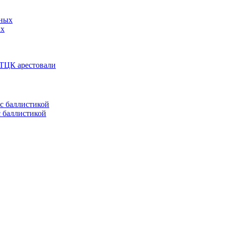
ых
 ТЦК арестовали
с баллистикой