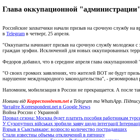
Глава оккупационной "администрации"
Российские захватчики начали призыв на срочную службу на
в
Telegram
в четверг, 25 апреля.
"Оккупанты начинают призыв на срочную службу молодежи с з
граждан эрэфии. Исключений для новых оккупированных террит
Федоров добавил, что в середине апреля глава оккупационно
"О своих громких заявлениях, что жителей ВОТ не будут призы
нарушение международного законодательства", - резюмировал
Напомним, мобилизация в России не прекращается. А после т
Новини від
Корреспондент.net
в Telegram та WhatsApp. Підпис
Читайте Korrespondent.net в Google News
Война России с Украиной
Провал сезона: Москва будет платить пособия работникам тур
У Сухопутних військах зробили заяву щодо інтеграції Інтернац
Взрыв в Сыктывкаре: возросло количество пострадавших
Стали известны объемы отключений в пятницу