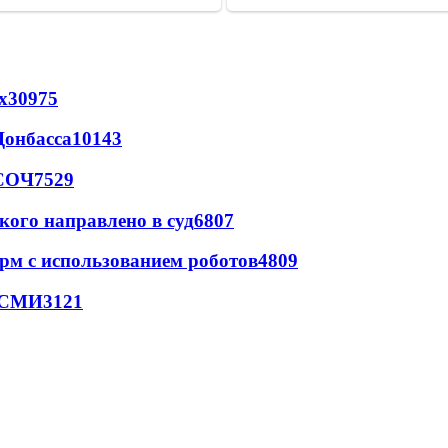
х
30975
Донбасса
10143
 СОЧ
7529
кого направлено в суд
6807
рм с использованием роботов
4809
- СМИ
3121