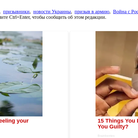
,
призывники
,
новости Украины
,
призыв в армию
,
Война с Ро
те Ctrl+Enter, чтобы сообщить об этом редакции.