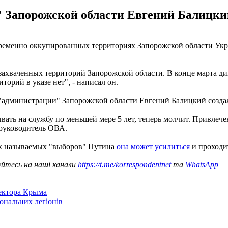
 Запорожской области Евгений Балицки
 временно оккупированных территориях Запорожской области Ук
ахваченных территорий Запорожской области. В конце марта д
орий в указе нет", - написал он.
й "администрации" Запорожской области Евгений Балицкий созд
вать на службу по меньшей мере 5 лет, теперь молчит. Привлеч
 руководитель ОВА.
ак называемых "выборов" Путина
она может усилиться
и проходит
уйтесь на наші канали
https://t.me/korrespondentnet
та
WhatsApp
сектора Крыма
іональних легіонів