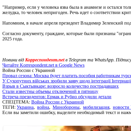
"Например, если у человека язва была в анамнезе и остался то
желудка, то человек непригоден. Речь идет о соответствии к
Напомним, в начале апреля президент Владимир Зеленский по
Согласно документу, граждане, которые были признаны "огра
2025 года.
Новини від
Корреспондент.net
в Telegram та WhatsApp. Підпис
Читайте Korrespondent.net в Google News
Война России с Украиной
Провал сезона: Москва будет платить пособия работникам тур
У Сухопутних військах зробили заяву щодо інтеграції Інтернац
Взрыв в Сыктывкаре: возросло количество пострадавших
Стали известны объемы отключений в пятницу
Встреча президентов: Ермак и Рубио обсудили детали
СПЕЦТЕМА:
Война России с Украиной
ТЕГИ:
Украина
,
война
,
Минобороны
,
мобилизация
,
новости
Если вы заметили ошибку, выделите необходимый текст и нажми