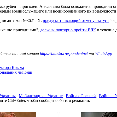
лько рубец – пригоден. А если язва была осложнена, проводили 
ритериям военнослужащего или военнообязанного их возможности
дписал закон №3621-IX,
предусматривающий отмену статуса
"ог
ниченно пригодными",
должны повторно пройти ВЛК
в течение д
уйтесь на наші канали
https://t.me/korrespondentnet
та
WhatsApp
сектора Крыма
іональних легіонів
 Украины
,
Мобилизация в Украине
,
Война с Россией
,
Война в 
те Ctrl+Enter, чтобы сообщить об этом редакции.