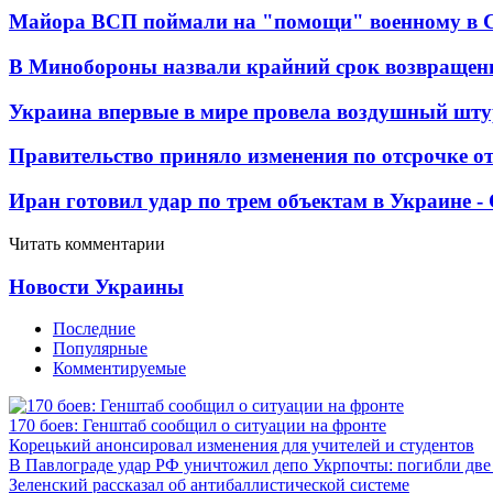
Майора ВСП поймали на "помощи" военному в
В Минобороны назвали крайний срок возвращен
Украина впервые в мире провела воздушный шту
Правительство приняло изменения по отсрочке о
Иран готовил удар по трем объектам в Украине 
Читать комментарии
Новости Украины
Последние
Популярные
Комментируемые
170 боев: Генштаб сообщил о ситуации на фронте
Корецький анонсировал изменения для учителей и студентов
В Павлограде удар РФ уничтожил депо Укрпочты: погибли дв
Зеленский рассказал об антибаллистической системе