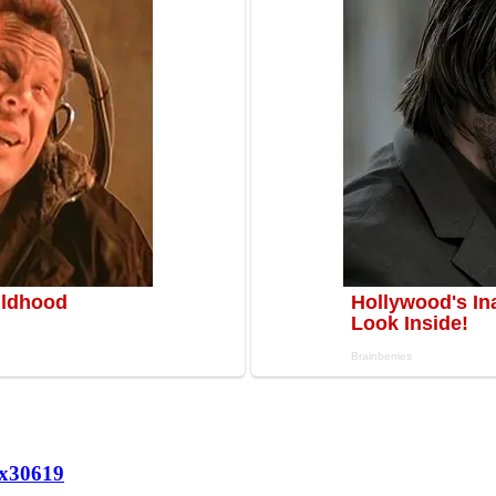
х
30619