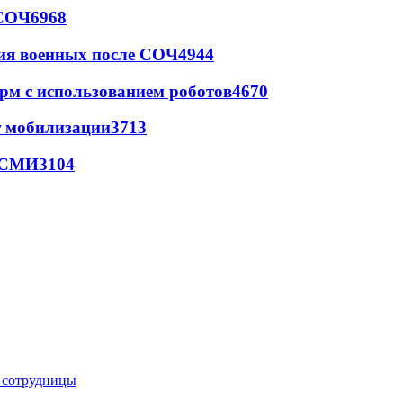
 СОЧ
6968
ия военных после СОЧ
4944
рм с использованием роботов
4670
т мобилизации
3713
- СМИ
3104
е сотрудницы