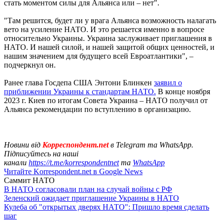
стать моментом силы для Альянса или – нет".
"Там решится, будет ли у врага Альянса возможность налагать
вето на усиление НАТО. И это решается именно в вопросе
относительно Украины. Украина заслуживает приглашения в
НАТО. И нашей силой, и нашей защитой общих ценностей, и
нашим значением для будущего всей Евроатлантики", –
подчеркнул он.
Ранее глава Госдепа США Энтони Блинкен
заявил о
приближении Украины к стандартам НАТО.
В конце ноября
2023 г. Киев по итогам Совета Украина – НАТО получил от
Альянса рекомендации по вступлению в организацию.
Новини від
Корреспондент.net
в Telegram та WhatsApp.
Підписуйтесь на наші
канали
https://t.me/korrespondentnet
та
WhatsApp
Читайте Korrespondent.net в Google News
Саммит НАТО
В НАТО согласовали план на случай войны с РФ
Зеленский ожидает приглашение Украины в НАТО
Кулеба об "открытых дверях НАТО": Пришло время сделать
шаг