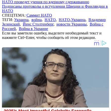
НАТО проведет учения по ядерному сдерживанию
Подписаны протоколы о вступлении Швеции и Финляндии в
НАТО
СПЕЦТЕМА:
Саммит НАТО
ТЕГИ:
Украина
,
война
,
НАТО
,
НАТО-Украина
,
Владимир
Зеленский
,
Йенс Столтенберг
,
новости Украины
,
Война с
Россией
,
Война в Украине
Если вы заметили ошибку, выделите необходимый текст и
нажмите Ctrl+Enter, чтобы сообщить об этом редакции.