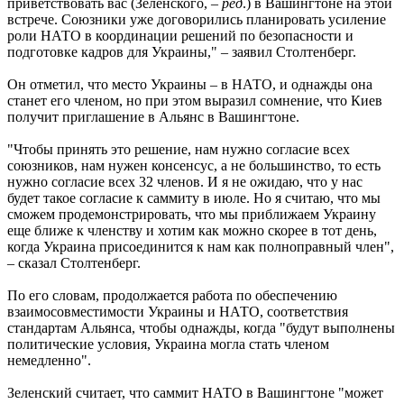
приветствовать вас (Зеленского, –
ред
.) в Вашингтоне на этой
встрече. Союзники уже договорились планировать усиление
роли НАТО в координации решений по безопасности и
подготовке кадров для Украины," – заявил Столтенберг.
Он отметил, что место Украины – в НАТО, и однажды она
станет его членом, но при этом выразил сомнение, что Киев
получит приглашение в Альянс в Вашингтоне.
"Чтобы принять это решение, нам нужно согласие всех
союзников, нам нужен консенсус, а не большинство, то есть
нужно согласие всех 32 членов. И я не ожидаю, что у нас
будет такое согласие к саммиту в июле. Но я считаю, что мы
сможем продемонстрировать, что мы приближаем Украину
еще ближе к членству и хотим как можно скорее в тот день,
когда Украина присоединится к нам как полноправный член",
– сказал Столтенберг.
По его словам, продолжается работа по обеспечению
взаимосовместимости Украины и НАТО, соответствия
стандартам Альянса, чтобы однажды, когда "будут выполнены
политические условия, Украина могла стать членом
немедленно".
Зеленский считает, что саммит НАТО в Вашингтоне "может