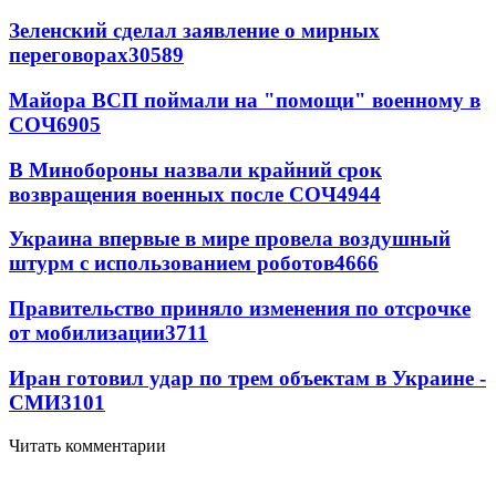
Зеленский сделал заявление о мирных
переговорах
30589
Майора ВСП поймали на "помощи" военному в
СОЧ
6905
В Минобороны назвали крайний срок
возвращения военных после СОЧ
4944
Украина впервые в мире провела воздушный
штурм с использованием роботов
4666
Правительство приняло изменения по отсрочке
от мобилизации
3711
Иран готовил удар по трем объектам в Украине -
СМИ
3101
Читать комментарии