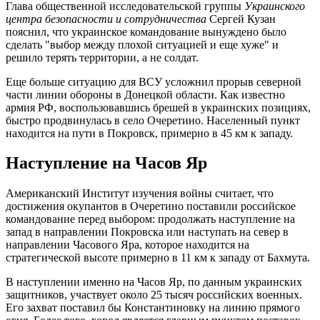
Глава общественной исследовательской группы
Украинского
центра безопасности и сотрудничества
Сергей Кузан
пояснил, что украинское командование вынуждено было
сделать "выбор между плохой ситуацией и еще хуже" и
решило терять территории, а не солдат.
Еще больше ситуацию для ВСУ усложнил прорыв северной
части линии обороны в Донецкой области. Как известно
армия РФ, воспользовавшись брешей в украинских позициях,
быстро продвинулась в село Очеретино. Населенный пункт
находится на пути в Покровск, примерно в 45 км к западу.
Наступление на Часов Яр
Американский Институт изучения войны считает, что
достижения окупантов в Очеретино поставили российское
командование перед выбором: продолжать наступление на
запад в направлении Покровска или наступать на север в
направлении Часового Яра, которое находится на
стратегической высоте примерно в 11 км к западу от Бахмута.
В наступлении именно на Часов Яр, по данным украинских
защитников, участвует около 25 тысяч российских военных.
Его захват поставил бы Константиновку на линию прямого