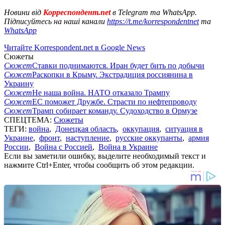
Новини від
Корреспондент.net
в Telegram та WhatsApp.
Підписуйтесь на наші канали
https://t.me/korrespondentnet
та
WhatsApp
Читайте Korrespondent.net в Google News
Сюжеты
Сюжет
Ставки поднимаются. Иран будет бить по добычи
Сюжет
Раскопки в Крыму. Экстрадиция россиянина в
Украину
Сюжет
Не наша война. НАТО отказало Трампу
Сюжет
ЕС поможет Дружбе. Страсти по нефтепроводу
Сюжет
Трамп собирает команду. Судоходство в Ормузе
СПЕЦТЕМА:
Сюжеты
ТЕГИ:
война
,
Донецкая область
,
оккупация
,
ситуация в
Украине
,
фронт
,
наступление
,
русские оккупанты
,
армия
России
,
Война с Россией
,
Война в Украине
Если вы заметили ошибку, выделите необходимый текст и
нажмите Ctrl+Enter, чтобы сообщить об этом редакции.