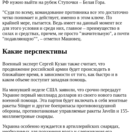
РФ нужно выйти на рубеж Ступочки – Белая Гора.
"Судя по всему, командование противника все это достаточно
четко понимает и действует, именно в этом ключе. По
крайней мере, пытается. Ведь имеет на данный момент все
для этого условия и среди них, главное – преимущество в
силах и средствах, причем, не просто "значительную", а почти
"подавляющую"", – отметил Машовец.
Какие перспективы
Военный эксперт Сергей Кузан также считает, что
продвижение российской армии будет происходить в
ближайшее время, в зависимости от того, как быстро и в
каком объеме поступит западная помощь.
На минувшей неделе США заявили, что срочно передадут
Украине первый миллиард долларов из своего нового пакета
военной помощи. Эта партия будет включать в себя зенитные
ракеты Stinger и другие боеприпасы противовоздушной
обороны, противотанковые управляемые ракеты Javelin и 155-
миллиметровые снаряды.
Украина особенно нуждается в артиллерийских снарядах,
необходимых для поражения врага и сдерживания его