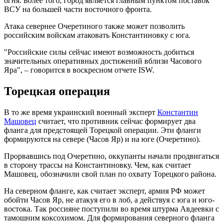
огня. Более того, город является главным пунктом поставок
ВСУ на большей части восточного фронта.
Атака севернее Очеретиного также может позволить
российским войскам атаковать Константиновку с юга.
"Российские силы сейчас имеют возможность добиться
значительных оперативных достижений вблизи Часового
Яра", – говорится в воскресном отчете ISW.
Торецкая операция
В то же время украинский военный эксперт
Константин
Машовец
считает, что противник сейчас формирует два
фланга для предстоящей Торецкой операции. Эти фланги
формируются на севере (Часов Яр) и на юге (Очеретино).
Прорвавшись под Очеретино, оккупанты начали продвигаться
в сторону трассы на Константиновку. Чем, как считает
Машовец, обозначили свой план по охвату Торецкого района.
На северном фланге, как считает эксперт, армия РФ может
обойти Часов Яр, не атакуя его в лоб, а действуя с юга и юго-
востока. Так россияне поступили во время штурма Авдеевки с
тамошним коксохимом. Для формирования северного фланга