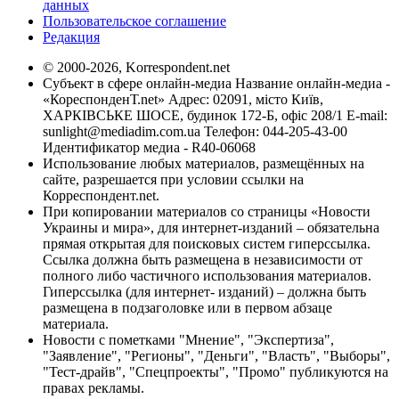
данных
Пользовательское соглашение
Редакция
© 2000-2026, Korrespondent.net
Субъект в сфере онлайн-медиа Название онлайн-медиа -
«КореспонденТ.net» Адрес: 02091, місто Київ,
ХАРКІВСЬКЕ ШОСЕ, будинок 172-Б, офіс 208/1 E-mail:
sunlight@mediadim.com.ua
Телефон: 044-205-43-00
Идентификатор медиа - R40-06068
Использование любых материалов, размещённых на
сайте, разрешается при условии ссылки на
Корреспондент.net.
При копировании материалов со страницы «Новости
Украины и мира», для интернет-изданий – обязательна
прямая открытая для поисковых систем гиперссылка.
Ссылка должна быть размещена в независимости от
полного либо частичного использования материалов.
Гиперссылка (для интернет- изданий) – должна быть
размещена в подзаголовке или в первом абзаце
материала.
Новости с пометками "Мнение", "Экспертиза",
"Заявление", "Регионы", "Деньги", "Власть", "Выборы",
"Тест-драйв", "Спецпроекты", "Промо" публикуются на
правах рекламы.