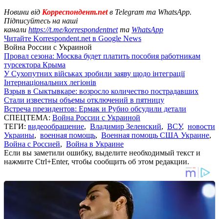
Новини від
Корреспондент.net
в Telegram та WhatsApp.
Підписуйтесь на наші
канали
https://t.me/korrespondentnet
та
WhatsApp
Читайте Korrespondent.net в Google News
Война России с Украиной
Провал сезона: Москва будет платить пособия работникам
турсектора Крыма
У Сухопутних військах зробили заяву щодо інтеграції
Інтернаціональних легіонів
Взрыв в Сыктывкаре: возросло количество пострадавших
Стали известны объемы отключений в пятницу
Встреча президентов: Ермак и Рубио обсудили детали
СПЕЦТЕМА:
Война России с Украиной
ТЕГИ:
видеообращение
,
Владимир Зеленский
,
ВСУ
,
новости
Украины
,
военная помощь
,
Военная помощь США Украине
,
Война с Россией
,
Война в Украине
Если вы заметили ошибку, выделите необходимый текст и
нажмите Ctrl+Enter, чтобы сообщить об этом редакции.