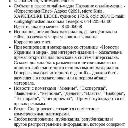
© 2000-2026, Korrespondent.net
Субъект в сфере онлайн-медиа Название онлайн-медиа -
«КореспонденТ.net» Адрес: 02091, місто Київ,
ХАРКІВСЬКЕ ШОСЕ, будинок 172-Б, офіс 208/1 E-mail:
sunlight@mediadim.com.ua
Телефон: 044-205-43-00
Идентификатор медиа - R40-06068
Использование любых материалов, размещённых на
сайте, разрешается при условии ссылки на
Корреспондент.net.
При копировании материалов со страницы «Новости
Украины и мира», для интернет-изданий – обязательна
прямая открытая для поисковых систем гиперссылка.
Ссылка должна быть размещена в независимости от
полного либо частичного использования материалов.
Гиперссылка (для интернет- изданий) – должна быть
размещена в подзаголовке или в первом абзаце
материала.
Новости с пометками "Мнение", "Экспертиза",
"Заявление", "Регионы", "Деньги", "Власть", "Выборы",
"Тест-драйв", "Спецпроекты", "Промо" публикуются на
правах рекламы.
Раздел Спецпроекты создается совместно с
коммерческими партнерами.
Любое копирование, публикация, републикация и
другое распространение информации, которое содержит