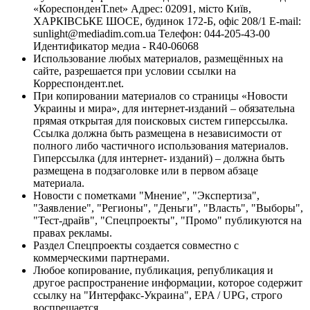
«КореспонденТ.net» Адрес: 02091, місто Київ,
ХАРКІВСЬКЕ ШОСЕ, будинок 172-Б, офіс 208/1 E-mail:
sunlight@mediadim.com.ua
Телефон: 044-205-43-00
Идентификатор медиа - R40-06068
Использование любых материалов, размещённых на
сайте, разрешается при условии ссылки на
Корреспондент.net.
При копировании материалов со страницы «Новости
Украины и мира», для интернет-изданий – обязательна
прямая открытая для поисковых систем гиперссылка.
Ссылка должна быть размещена в независимости от
полного либо частичного использования материалов.
Гиперссылка (для интернет- изданий) – должна быть
размещена в подзаголовке или в первом абзаце
материала.
Новости с пометками "Мнение", "Экспертиза",
"Заявление", "Регионы", "Деньги", "Власть", "Выборы",
"Тест-драйв", "Спецпроекты", "Промо" публикуются на
правах рекламы.
Раздел Спецпроекты создается совместно с
коммерческими партнерами.
Любое копирование, публикация, републикация и
другое распространение информации, которое содержит
ссылку на "Интерфакс-Украина", EPA / UPG, строго
воспрещается.