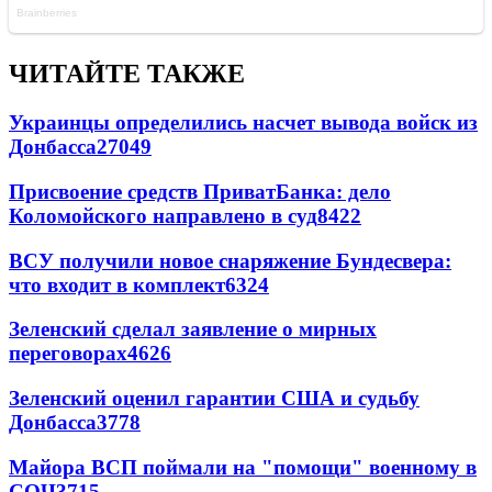
ЧИТАЙТЕ ТАКЖЕ
Украинцы определились насчет вывода войск из
Донбасса
27049
Присвоение средств ПриватБанка: дело
Коломойского направлено в суд
8422
ВСУ получили новое снаряжение Бундесвера:
что входит в комплект
6324
Зеленский сделал заявление о мирных
переговорах
4626
Зеленский оценил гарантии США и судьбу
Донбасса
3778
Майора ВСП поймали на "помощи" военному в
СОЧ
3715