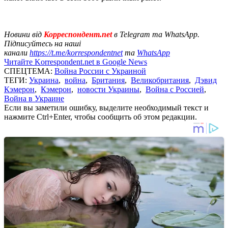
Новини від
Корреспондент.net
в Telegram та WhatsApp.
Підписуйтесь на наші
канали
https://t.me/korrespondentnet
та
WhatsApp
Читайте Korrespondent.net в Google News
СПЕЦТЕМА:
Война России с Украиной
ТЕГИ:
Украина
,
война
,
Британия
,
Великобритания
,
Дэвид
Кэмерон
,
Кэмерон
,
новости Украины
,
Война с Россией
,
Война в Украине
Если вы заметили ошибку, выделите необходимый текст и
нажмите Ctrl+Enter, чтобы сообщить об этом редакции.