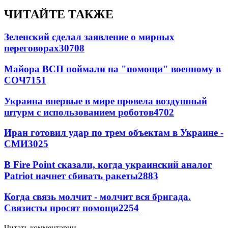
ЧИТАЙТЕ ТАКЖЕ
Зеленский сделал заявление о мирных
переговорах
30708
Майора ВСП поймали на "помощи" военному в
СОЧ
7151
Украина впервые в мире провела воздушный
штурм с использованием роботов
4702
Иран готовил удар по трем объектам в Украине -
СМИ
3025
В Fire Point сказали, когда украинский аналог
Patriot начнет сбивать ракеты
2883
Когда связь молчит - молчит вся бригада.
Связисты просят помощи
2254
Читать комментарии