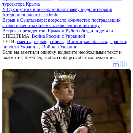
турсектора Крыма
У Сухопутних військах зробили заяву щодо інтеграції
Інтернаціональних легіонів
Взрыв в Сыктывкаре: возросло количество пострадавших
Стали известны объемы отключений в пятницу
Встреча президентов: Ермак и Рубио обсудили детали
СПЕЦТЕМА:
Война России с Украиной
ТЕГИ:
смерть
,
взрыв
,
гибель
,
Винницкая область
,
граната
,
новости Украины
,
Война в Украине
Если вы заметили ошибку, выделите необходимый текст и
нажмите Ctrl+Enter, чтобы сообщить об этом редакции.