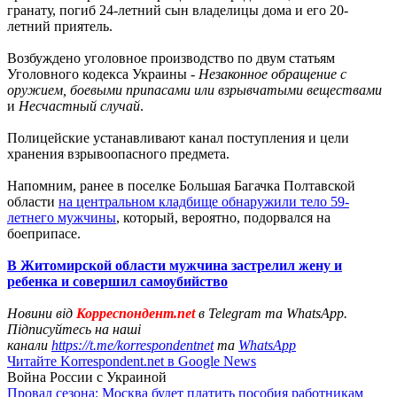
гранату, погиб 24-летний сын владелицы дома и его 20-
летний приятель.
Возбуждено уголовное производство по двум статьям
Уголовного кодекса Украины -
Незаконное обращение с
оружием, боевыми припасами или взрывчатыми веществами
и
Несчастный случай
.
Полицейские устанавливают канал поступления и цели
хранения взрывоопасного предмета.
Напомним, ранее в поселке Большая Багачка Полтавской
области
на центральном кладбище обнаружили тело 59-
летнего мужчины
, который, вероятно, подорвался на
боеприпасе.
В Житомирской области мужчина застрелил жену и
ребенка и совершил самоубийство
Новини від
Корреспондент.net
в Telegram та WhatsApp.
Підписуйтесь на наші
канали
https://t.me/korrespondentnet
та
WhatsApp
Читайте Korrespondent.net в Google News
Война России с Украиной
Провал сезона: Москва будет платить пособия работникам