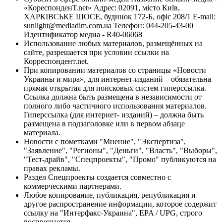
«КореспонденТ.net» Адрес: 02091, місто Київ,
ХАРКІВСЬКЕ ШОСЕ, будинок 172-Б, офіс 208/1 E-mail:
sunlight@mediadim.com.ua
Телефон: 044-205-43-00
Идентификатор медиа - R40-06068
Использование любых материалов, размещённых на
сайте, разрешается при условии ссылки на
Корреспондент.net.
При копировании материалов со страницы «Новости
Украины и мира», для интернет-изданий – обязательна
прямая открытая для поисковых систем гиперссылка.
Ссылка должна быть размещена в независимости от
полного либо частичного использования материалов.
Гиперссылка (для интернет- изданий) – должна быть
размещена в подзаголовке или в первом абзаце
материала.
Новости с пометками "Мнение", "Экспертиза",
"Заявление", "Регионы", "Деньги", "Власть", "Выборы",
"Тест-драйв", "Спецпроекты", "Промо" публикуются на
правах рекламы.
Раздел Спецпроекты создается совместно с
коммерческими партнерами.
Любое копирование, публикация, републикация и
другое распространение информации, которое содержит
ссылку на "Интерфакс-Украина", EPA / UPG, строго
воспрещается.