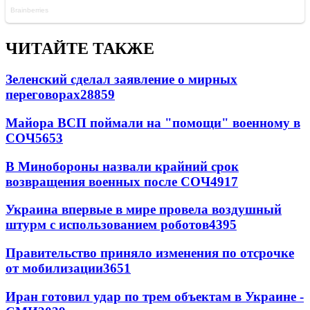
ЧИТАЙТЕ ТАКЖЕ
Зеленский сделал заявление о мирных
переговорах
28859
Майора ВСП поймали на "помощи" военному в
СОЧ
5653
В Минобороны назвали крайний срок
возвращения военных после СОЧ
4917
Украина впервые в мире провела воздушный
штурм с использованием роботов
4395
Правительство приняло изменения по отсрочке
от мобилизации
3651
Иран готовил удар по трем объектам в Украине -