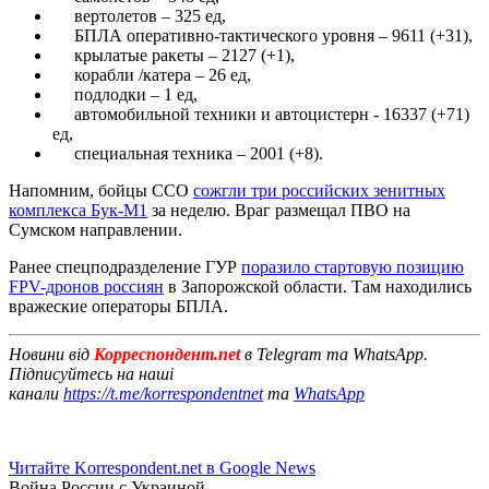
вертолетов – 325 ед,
БПЛА оперативно-тактического уровня – 9611 (+31),
крылатые ракеты – 2127 (+1),
корабли /катера – 26 ед,
подлодки – 1 ед,
автомобильной техники и автоцистерн - 16337 (+71)
ед,
специальная техника – 2001 (+8).
Напомним, бойцы ССО
сожгли три российских зенитных
комплекса Бук-М1
за неделю. Враг размещал ПВО на
Сумском направлении.
Ранее спецподразделение ГУР
поразило стартовую позицию
FPV-дронов россиян
в Запорожской области. Там находились
вражеские операторы БПЛА.
Новини від
Корреспондент.net
в Telegram та WhatsApp.
Підписуйтесь на наші
канали
https://t.me/korrespondentnet
та
WhatsApp
Читайте Korrespondent.net в Google News
Война России с Украиной