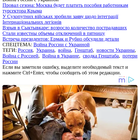
Провал сезона: Москва будет платить пособия работникам
турсектора Крыма
У Сухопутних військах зробили заяву щодо інтеграції
Інтернаціональних легіонів
Взрыв в Сыктывкаре: возросло количество пострадавших
Стали известны объемы отключений в пятницу
Встреча президентов: Ермак и Рубио обсудили детали
СПЕЦТЕМА:
Война России с Украиной
ТЕГИ:
Россия
,
Украина
,
война
,
Генштаб
,
новости Украины
,
Война с Россией
,
Война в Украине
,
сводка Генштаба
,
потери
России
Если вы заметили ошибку, выделите необходимый текст и
нажмите Ctrl+Enter, чтобы сообщить об этом редакции.