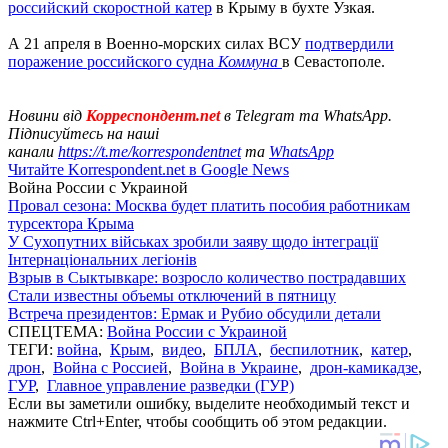
российский скоростной катер
в Крыму в бухте Узкая.
А 21 апреля в Военно-морских силах ВСУ
подтвердили
поражение российского судна
Коммуна
в Севастополе.
Новини від
Корреспондент.net
в Telegram та WhatsApp.
Підписуйтесь на наші
канали
https://t.me/korrespondentnet
та
WhatsApp
Читайте Korrespondent.net в Google News
Война России с Украиной
Провал сезона: Москва будет платить пособия работникам
турсектора Крыма
У Сухопутних військах зробили заяву щодо інтеграції
Інтернаціональних легіонів
Взрыв в Сыктывкаре: возросло количество пострадавших
Стали известны объемы отключений в пятницу
Встреча президентов: Ермак и Рубио обсудили детали
СПЕЦТЕМА:
Война России с Украиной
ТЕГИ:
война
,
Крым
,
видео
,
БПЛА
,
беспилотник
,
катер
,
дрон
,
Война с Россией
,
Война в Украине
,
дрон-камикадзе
,
ГУР
,
Главное управление разведки (ГУР)
Если вы заметили ошибку, выделите необходимый текст и
нажмите Ctrl+Enter, чтобы сообщить об этом редакции.