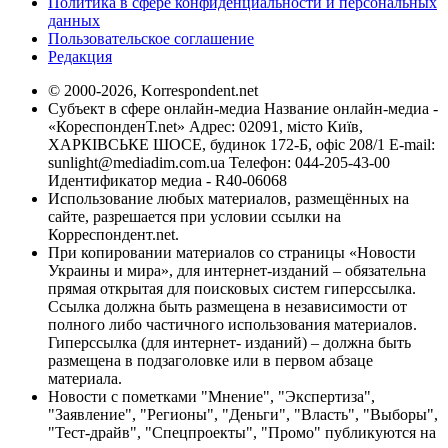
Политика в сфере конфиденциальности и персональных
данных
Пользовательское соглашение
Редакция
© 2000-2026, Korrespondent.net
Субъект в сфере онлайн-медиа Название онлайн-медиа -
«КореспонденТ.net» Адрес: 02091, місто Київ,
ХАРКІВСЬКЕ ШОСЕ, будинок 172-Б, офіс 208/1 E-mail:
sunlight@mediadim.com.ua
Телефон: 044-205-43-00
Идентификатор медиа - R40-06068
Использование любых материалов, размещённых на
сайте, разрешается при условии ссылки на
Корреспондент.net.
При копировании материалов со страницы «Новости
Украины и мира», для интернет-изданий – обязательна
прямая открытая для поисковых систем гиперссылка.
Ссылка должна быть размещена в независимости от
полного либо частичного использования материалов.
Гиперссылка (для интернет- изданий) – должна быть
размещена в подзаголовке или в первом абзаце
материала.
Новости с пометками "Мнение", "Экспертиза",
"Заявление", "Регионы", "Деньги", "Власть", "Выборы",
"Тест-драйв", "Спецпроекты", "Промо" публикуются на