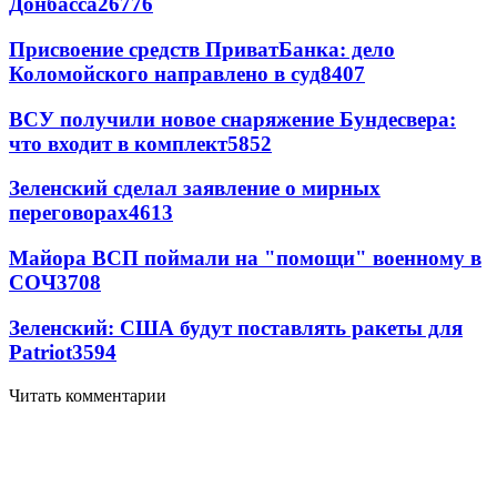
Донбасса
26776
Присвоение средств ПриватБанка: дело
Коломойского направлено в суд
8407
ВСУ получили новое снаряжение Бундесвера:
что входит в комплект
5852
Зеленский сделал заявление о мирных
переговорах
4613
Майора ВСП поймали на "помощи" военному в
СОЧ
3708
Зеленский: США будут поставлять ракеты для
Patriot
3594
Читать комментарии