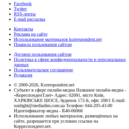
Facebook
Twitter
RSS-ленты
E-mail рассылка
Контакты
Реклама на сайте
Использование материалов korrespondent.net
Правила пользования сайтом
Договор пользования сайтом
Политика в сфере конфиденциальности и персональных
данных
Пользовательское соглашение
Редакция
© 2000-2026, Korrespondent.net
Субъект в сфере онлайн-медиа Название онлайн-медиа -
«КореспонденТ.net» Адрес: 02091, місто Київ,
ХАРКІВСЬКЕ ШОСЕ, будинок 172-Б, офіс 208/1 E-mail:
sunlight@mediadim.com.ua
Телефон: 044-205-43-00
Идентификатор медиа - R40-06068
Использование любых материалов, размещённых на
сайте, разрешается при условии ссылки на
Корреспондент.net.