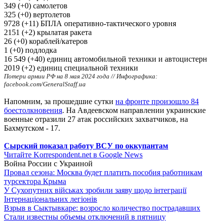
349 (+0) самолетов
325 (+0) вертолетов
9728 (+11) БПЛА оперативно-тактического уровня
2151 (+2) крылатая ракета
26 (+0) кораблей/катеров
1 (+0) подлодка
16 549 (+40) единиц автомобильной техники и автоцистерн
2019 (+2) единиц специальной техники
Потери армии РФ на 8 мая 2024 года // Инфографика:
facebook.com/GeneralStaff.ua
Напомним, за прошедшие сутки
на фронте произошло 84
боестолкновения
. На Авдеевском направлении украинские
военные отразили 27 атак российских захватчиков, на
Бахмутском - 17.
Сырский показал работу ВСУ по оккупантам
Читайте Korrespondent.net в Google News
Война России с Украиной
Провал сезона: Москва будет платить пособия работникам
турсектора Крыма
У Сухопутних військах зробили заяву щодо інтеграції
Інтернаціональних легіонів
Взрыв в Сыктывкаре: возросло количество пострадавших
Стали известны объемы отключений в пятницу