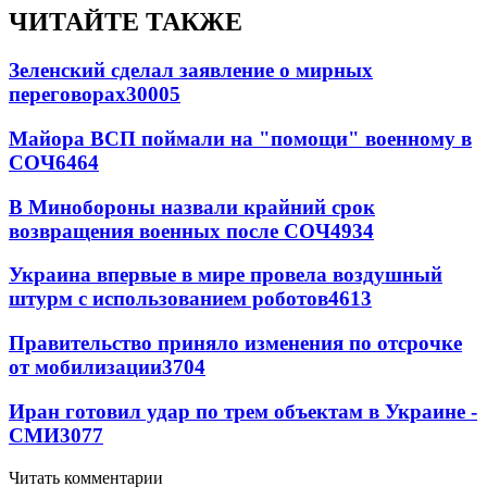
ЧИТАЙТЕ ТАКЖЕ
Зеленский сделал заявление о мирных
переговорах
30005
Майора ВСП поймали на "помощи" военному в
СОЧ
6464
В Минобороны назвали крайний срок
возвращения военных после СОЧ
4934
Украина впервые в мире провела воздушный
штурм с использованием роботов
4613
Правительство приняло изменения по отсрочке
от мобилизации
3704
Иран готовил удар по трем объектам в Украине -
СМИ
3077
Читать комментарии