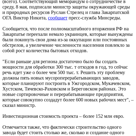
(всего). Соответствующий меморандум о сотрудничестве в
среду, 8 мая, подписали министр защиты окружающей среды
и природных ресурсов Руслан Стрелец и глава Закарпатской
ОГА Виктор Никита,
сообщает
пресс-служба Минсреды.
Сообщается, что после полномасштабного вторжения РФ на
Закарпатье переехали немало украинцев, которые вынуждены
были покинуть свои дома из-за оккупации или постоянных
обстрелов, а увеличение численности населения повлекло за
собой рост количества бытовых отходов.
"Если раньше для региона достаточно было бы создать
мощности для обработки 300 тыс. т отходов в год, то сейчас
речь идет уже о более чем 500 тыс. т. Решить эту проблему
должны пять новых мусороперерабатывающих заводов,
которые планируют построить в Ужгородском, Мукачевском,
Хустском, Тячевско-Раховском и Береговском районах. Это
новые сортировочные и перерабатывающие предприятия,
которые совокупно создадут более 600 новых рабочих мест", –
сказал министр.
Инвестиционная стоимость проекта – более 152 млн евро.
Отмечается также, что фактически строительство одного
завода будет стоить столько же, сколько и создание одного