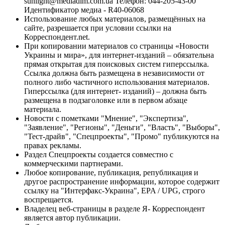
sunlight@mediadim.com.ua
Телефон: 044-205-43-00
Идентификатор медиа - R40-06068
Использование любых материалов, размещённых на
сайте, разрешается при условии ссылки на
Корреспондент.net.
При копировании материалов со страницы «Новости
Украины и мира», для интернет-изданий – обязательна
прямая открытая для поисковых систем гиперссылка.
Ссылка должна быть размещена в независимости от
полного либо частичного использования материалов.
Гиперссылка (для интернет- изданий) – должна быть
размещена в подзаголовке или в первом абзаце
материала.
Новости с пометками "Мнение", "Экспертиза",
"Заявление", "Регионы", "Деньги", "Власть", "Выборы",
"Тест-драйв", "Спецпроекты", "Промо" публикуются на
правах рекламы.
Раздел Спецпроекты создается совместно с
коммерческими партнерами.
Любое копирование, публикация, републикация и
другое распространение информации, которое содержит
ссылку на "Интерфакс-Украина", EPA / UPG, строго
воспрещается.
Владелец веб-страницы в разделе Я- Корреспондент
является автор публикации.