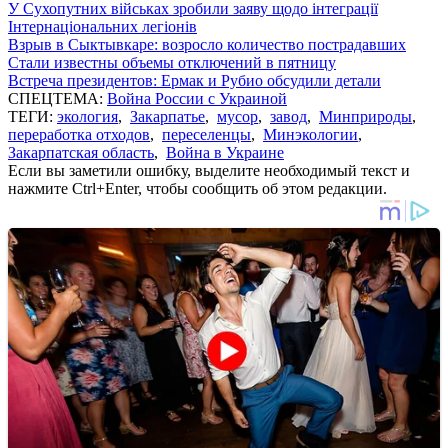
У Сухопутних військах зробили заяву щодо інтеграції
Інтернаціональних легіонів
Взрыв в Сыктывкаре: возросло количество пострадавших
Стали известны объемы отключений в пятницу
Встреча президентов: Ермак и Рубио обсудили детали
СПЕЦТЕМА:
Война России с Украиной
ТЕГИ:
экология
,
Закарпатье
,
мусор
,
завод
,
Минприроды
,
переработка отходов
,
переселенцы
,
Минэкологии
,
Закарпатская область
,
Война в Украине
Если вы заметили ошибку, выделите необходимый текст и
нажмите Ctrl+Enter, чтобы сообщить об этом редакции.