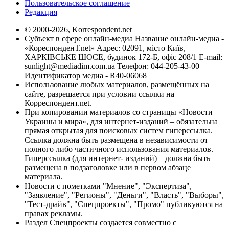
Пользовательское соглашение
Редакция
© 2000-2026, Korrespondent.net
Субъект в сфере онлайн-медиа Название онлайн-медиа -
«КореспонденТ.net» Адрес: 02091, місто Київ,
ХАРКІВСЬКЕ ШОСЕ, будинок 172-Б, офіс 208/1 E-mail:
sunlight@mediadim.com.ua
Телефон: 044-205-43-00
Идентификатор медиа - R40-06068
Использование любых материалов, размещённых на
сайте, разрешается при условии ссылки на
Корреспондент.net.
При копировании материалов со страницы «Новости
Украины и мира», для интернет-изданий – обязательна
прямая открытая для поисковых систем гиперссылка.
Ссылка должна быть размещена в независимости от
полного либо частичного использования материалов.
Гиперссылка (для интернет- изданий) – должна быть
размещена в подзаголовке или в первом абзаце
материала.
Новости с пометками "Мнение", "Экспертиза",
"Заявление", "Регионы", "Деньги", "Власть", "Выборы",
"Тест-драйв", "Спецпроекты", "Промо" публикуются на
правах рекламы.
Раздел Спецпроекты создается совместно с