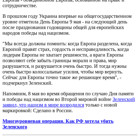
сотрудничестве.
В прошлом году Украина впервые на общегосударственном
уровне отметила День Европы 9 мая - на следующий день
после празднования годовщины общей для европейских
народов победы над нацизмом.
"Мы всегда должны помнить: когда Европа разделена, когда
Европой правят страх, гордость и несправедливость, когда
лидерам Европы не хватает решимости, а враги Европы
позволяют себе забыть границы морали и права, мир
разрушается, и разрушается очень быстро. И тогда нужны
очень быстро колоссальные усилия, чтобы мир вернуть.
Сейчас для Европы точно такое же решающее время", -
подчеркнул Зеленский.
Напомним, 8 мая во время обращения по случаю Дня памяти
и победы над нацизмом во Второй мировой войне
Зеленский
заявил, что нацизм в мире возродился
только с новой
маркировкой: Сделано в России.
Многоуровневая операция. Как РФ хотела убить
Зеленского