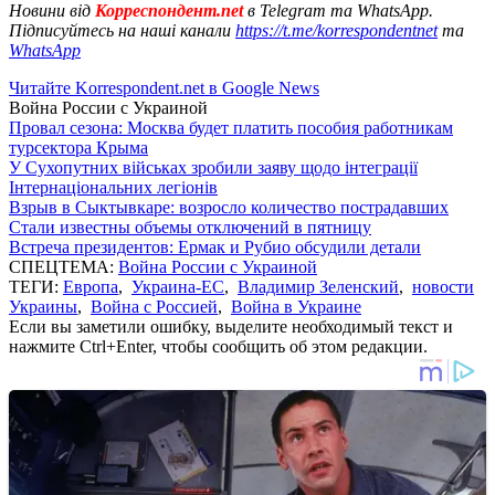
Новини від
Корреспондент.net
в Telegram та WhatsApp.
Підписуйтесь на наші канали
https://t.me/korrespondentnet
та
WhatsApp
Читайте Korrespondent.net в Google News
Война России с Украиной
Провал сезона: Москва будет платить пособия работникам
турсектора Крыма
У Сухопутних військах зробили заяву щодо інтеграції
Інтернаціональних легіонів
Взрыв в Сыктывкаре: возросло количество пострадавших
Стали известны объемы отключений в пятницу
Встреча президентов: Ермак и Рубио обсудили детали
СПЕЦТЕМА:
Война России с Украиной
ТЕГИ:
Европа
,
Украина-ЕС
,
Владимир Зеленский
,
новости
Украины
,
Война с Россией
,
Война в Украине
Если вы заметили ошибку, выделите необходимый текст и
нажмите Ctrl+Enter, чтобы сообщить об этом редакции.