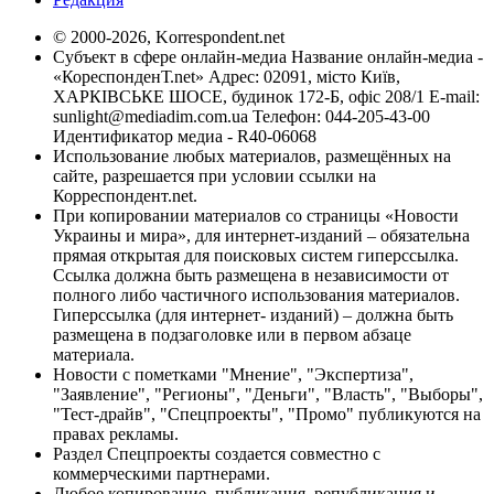
© 2000-2026, Korrespondent.net
Субъект в сфере онлайн-медиа Название онлайн-медиа -
«КореспонденТ.net» Адрес: 02091, місто Київ,
ХАРКІВСЬКЕ ШОСЕ, будинок 172-Б, офіс 208/1 E-mail:
sunlight@mediadim.com.ua
Телефон: 044-205-43-00
Идентификатор медиа - R40-06068
Использование любых материалов, размещённых на
сайте, разрешается при условии ссылки на
Корреспондент.net.
При копировании материалов со страницы «Новости
Украины и мира», для интернет-изданий – обязательна
прямая открытая для поисковых систем гиперссылка.
Ссылка должна быть размещена в независимости от
полного либо частичного использования материалов.
Гиперссылка (для интернет- изданий) – должна быть
размещена в подзаголовке или в первом абзаце
материала.
Новости с пометками "Мнение", "Экспертиза",
"Заявление", "Регионы", "Деньги", "Власть", "Выборы",
"Тест-драйв", "Спецпроекты", "Промо" публикуются на
правах рекламы.
Раздел Спецпроекты создается совместно с
коммерческими партнерами.
Любое копирование, публикация, републикация и