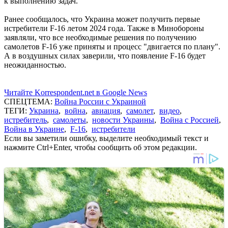
к выполнению задач.
Ранее сообщалось, что Украина может получить первые
истребители F-16 летом 2024 года. Также в Минобороны
заявляли, что все необходимые решения по получению
самолетов F-16 уже приняты и процесс "двигается по плану".
А в воздушных силах заверили, что появление F-16 будет
неожиданностью.
Читайте Korrespondent.net в Google News
СПЕЦТЕМА:
Война России с Украиной
ТЕГИ:
Украина
,
война
,
авиация
,
самолет
,
видео
,
истребитель
,
самолеты
,
новости Украины
,
Война с Россией
,
Война в Украине
,
F-16
,
истребители
Если вы заметили ошибку, выделите необходимый текст и
нажмите Ctrl+Enter, чтобы сообщить об этом редакции.