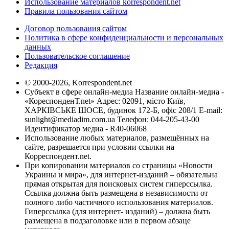
Использование материалов korrespondent.net
Правила пользования сайтом
Договор пользования сайтом
Политика в сфере конфиденциальности и персональных
данных
Пользовательское соглашение
Редакция
© 2000-2026, Korrespondent.net
Субъект в сфере онлайн-медиа Название онлайн-медиа -
«КореспонденТ.net» Адрес: 02091, місто Київ,
ХАРКІВСЬКЕ ШОСЕ, будинок 172-Б, офіс 208/1 E-mail:
sunlight@mediadim.com.ua
Телефон: 044-205-43-00
Идентификатор медиа - R40-06068
Использование любых материалов, размещённых на
сайте, разрешается при условии ссылки на
Корреспондент.net.
При копировании материалов со страницы «Новости
Украины и мира», для интернет-изданий – обязательна
прямая открытая для поисковых систем гиперссылка.
Ссылка должна быть размещена в независимости от
полного либо частичного использования материалов.
Гиперссылка (для интернет- изданий) – должна быть
размещена в подзаголовке или в первом абзаце