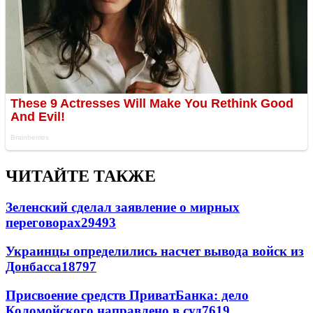
ЧИТАЙТЕ ТАКЖЕ
Зеленский сделал заявление о мирных
переговорах
29493
Украинцы определились насчет вывода войск из
Донбасса
18797
Присвоение средств ПриватБанка: дело
Коломойского направлено в суд
7619