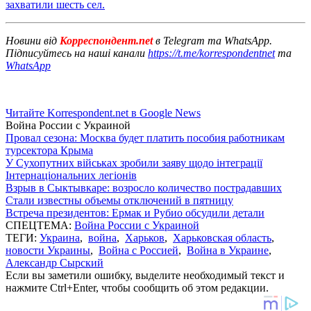
захватили шесть сел.
Новини від
Корреспондент.net
в Telegram та WhatsApp.
Підписуйтесь на наші канали
https://t.me/korrespondentnet
та
WhatsApp
Читайте Korrespondent.net в Google News
Война России с Украиной
Провал сезона: Москва будет платить пособия работникам
турсектора Крыма
У Сухопутних військах зробили заяву щодо інтеграції
Інтернаціональних легіонів
Взрыв в Сыктывкаре: возросло количество пострадавших
Стали известны объемы отключений в пятницу
Встреча президентов: Ермак и Рубио обсудили детали
СПЕЦТЕМА:
Война России с Украиной
ТЕГИ:
Украина
,
война
,
Харьков
,
Харьковская область
,
новости Украины
,
Война с Россией
,
Война в Украине
,
Александр Сырский
Если вы заметили ошибку, выделите необходимый текст и
нажмите Ctrl+Enter, чтобы сообщить об этом редакции.