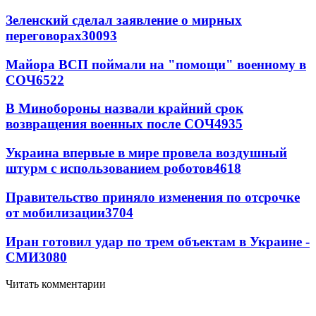
Зеленский сделал заявление о мирных
переговорах
30093
Майора ВСП поймали на "помощи" военному в
СОЧ
6522
В Минобороны назвали крайний срок
возвращения военных после СОЧ
4935
Украина впервые в мире провела воздушный
штурм с использованием роботов
4618
Правительство приняло изменения по отсрочке
от мобилизации
3704
Иран готовил удар по трем объектам в Украине -
СМИ
3080
Читать комментарии