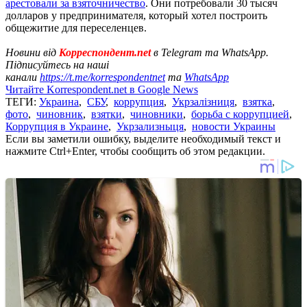
арестовали за взяточничество
. Они потребовали 30 тысяч
долларов у предпринимателя, который хотел построить
общежитие для переселенцев.
Новини від
Корреспондент.net
в Telegram та WhatsApp.
Підписуйтесь на наші
канали
https://t.me/korrespondentnet
та
WhatsApp
Читайте Korrespondent.net в Google News
ТЕГИ:
Украина
,
СБУ
,
коррупция
,
Укрзалізниця
,
взятка
,
фото
,
чиновник
,
взятки
,
чиновники
,
борьба с коррупцией
,
Коррупция в Украине
,
Укрзализныця
,
новости Украины
Если вы заметили ошибку, выделите необходимый текст и
нажмите Ctrl+Enter, чтобы сообщить об этом редакции.