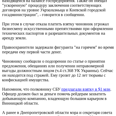
находящейся на балансе госпредприятия. Также он обещал
"ускоренную" процедуру заключения соответствующих
договоров на уровне
Укрзализныци
и Киевской городской
госадминистрации", - говорится в сообщении.
При этом в случае отказа платить взятку чиновник угрожал
бизнесмену искусственными препятствиями при оформлении
технических паспортов и разрешительных документов на
аренду земли.
Правоохранители задержали фигуранта "на горячем" во время
передачи ему первой части денег.
Чиновнику сообщили о подозрении по статье о принятии
предложения, обещаниях или получении неправомерной
выгоды должностным лицом (ч.4 ст.368 УК Украины). Сейчас
он находится под стражей. Ему грозит до 12 лет тюрьмы с
конфискацией имущества.
Напомним, что полковнику СБУ
предлагали взятку в $1 млн
.
Офицер должен был за деньги помочь рейдерам захватить
добывающую компанию, владеющую большим карьером в
Винницкой области.
А ранее в Днепропетровской области мэра и секретаря совета