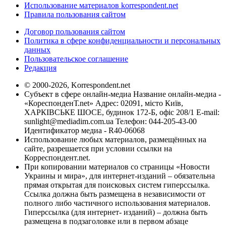
Использование материалов korrespondent.net
Правила пользования сайтом
Договор пользования сайтом
Политика в сфере конфиденциальности и персональных
данных
Пользовательское соглашение
Редакция
© 2000-2026, Korrespondent.net
Субъект в сфере онлайн-медиа Название онлайн-медиа -
«КореспонденТ.net» Адрес: 02091, місто Київ,
ХАРКІВСЬКЕ ШОСЕ, будинок 172-Б, офіс 208/1 E-mail:
sunlight@mediadim.com.ua
Телефон: 044-205-43-00
Идентификатор медиа - R40-06068
Использование любых материалов, размещённых на
сайте, разрешается при условии ссылки на
Корреспондент.net.
При копировании материалов со страницы «Новости
Украины и мира», для интернет-изданий – обязательна
прямая открытая для поисковых систем гиперссылка.
Ссылка должна быть размещена в независимости от
полного либо частичного использования материалов.
Гиперссылка (для интернет- изданий) – должна быть
размещена в подзаголовке или в первом абзаце