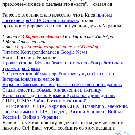
преодолеем их все и сделаем это вместе", – сказал он.
Ранее во вторник стало известно, что в Киев
прибыл
госсекретарь США Энтони Блинкен
, чтобы
продемонстрировать непреклонную поддержку Украины.
Новини від
Корреспондент.net
в Telegram та WhatsApp.
Підписуйтесь на наші
канали
https://t.me/korrespondentnet
та
WhatsApp
Читайте Korrespondent.net в Google News
Война России с Украиной
Провал сезона: Москва будет платить пособия работникам
турсектора Крыма
У Сухопутних військах зробили заяву щодо інтеграції
Інтернаціональних легіонів
Взрыв в Сыктывкаре: возросло количество пострадавших
Стали известны объемы отключений в пятницу
Встреча президентов: Ермак и Рубио обсудили детали
СПЕЦТЕМА:
Война России с Украиной
ТЕГИ:
война
,
США
,
Украина-США
,
Владимир Зеленский
,
госдепартамент США
,
Госдеп
,
Энтони Блинкен
,
Война с
Россией
,
Война в Украине
Если вы заметили ошибку, выделите необходимый текст и
нажмите Ctrl+Enter, чтобы сообщить об этом редакции.