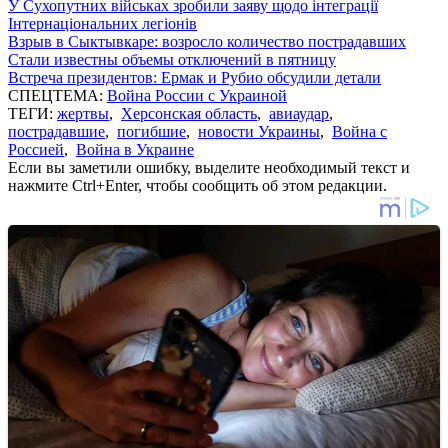
У Сухопутних військах зробили заяву щодо інтеграції
Інтернаціональних легіонів
Взрыв в Сыктывкаре: возросло количество пострадавших
Стали известны объемы отключений в пятницу
Встреча президентов: Ермак и Рубио обсудили детали
СПЕЦТЕМА:
Война России с Украиной
ТЕГИ:
жертвы
,
Херсонская область
,
авиаудар
,
пострадавшие
,
погибшие
,
новости Украины
,
Война с
Россией
,
Война в Украине
Если вы заметили ошибку, выделите необходимый текст и
нажмите Ctrl+Enter, чтобы сообщить об этом редакции.