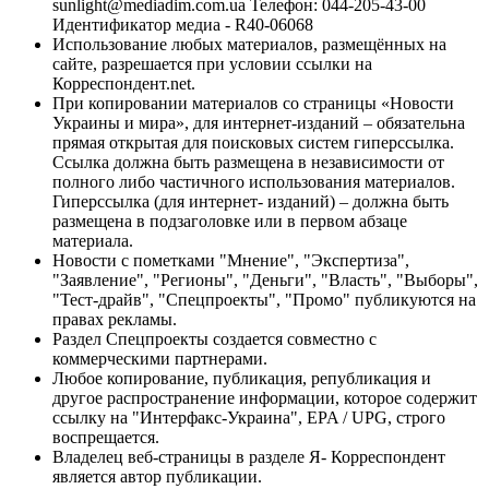
sunlight@mediadim.com.ua
Телефон: 044-205-43-00
Идентификатор медиа - R40-06068
Использование любых материалов, размещённых на
сайте, разрешается при условии ссылки на
Корреспондент.net.
При копировании материалов со страницы «Новости
Украины и мира», для интернет-изданий – обязательна
прямая открытая для поисковых систем гиперссылка.
Ссылка должна быть размещена в независимости от
полного либо частичного использования материалов.
Гиперссылка (для интернет- изданий) – должна быть
размещена в подзаголовке или в первом абзаце
материала.
Новости с пометками "Мнение", "Экспертиза",
"Заявление", "Регионы", "Деньги", "Власть", "Выборы",
"Тест-драйв", "Спецпроекты", "Промо" публикуются на
правах рекламы.
Раздел Спецпроекты создается совместно с
коммерческими партнерами.
Любое копирование, публикация, републикация и
другое распространение информации, которое содержит
ссылку на "Интерфакс-Украина", EPA / UPG, строго
воспрещается.
Владелец веб-страницы в разделе Я- Корреспондент
является автор публикации.