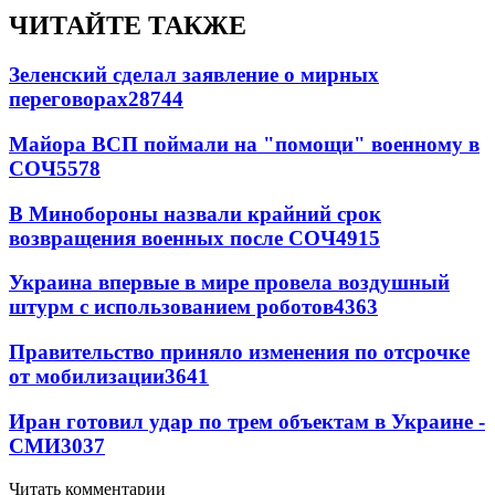
ЧИТАЙТЕ ТАКЖЕ
Зеленский сделал заявление о мирных
переговорах
28744
Майора ВСП поймали на "помощи" военному в
СОЧ
5578
В Минобороны назвали крайний срок
возвращения военных после СОЧ
4915
Украина впервые в мире провела воздушный
штурм с использованием роботов
4363
Правительство приняло изменения по отсрочке
от мобилизации
3641
Иран готовил удар по трем объектам в Украине -
СМИ
3037
Читать комментарии