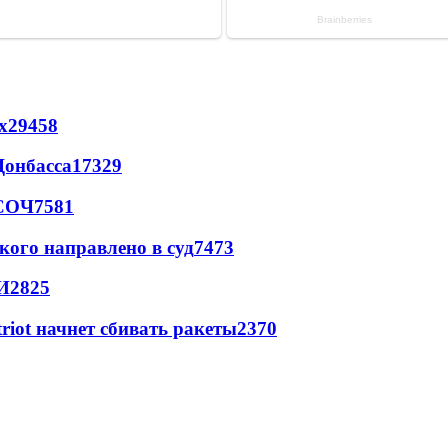
х
29458
Донбасса
17329
 СОЧ
7581
кого направлено в суд
7473
И
2825
triot начнет сбивать ракеты
2370