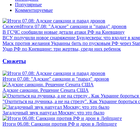
Популярные
Комментируемые
Сюжет
Итоги 07.08: "Адские" санкции и "парад" дронов
В ГСЧС сообщили новые детали атаки РФ на Киевщину
ВСУ получили новое снаряжение Бундесвера: что входит в ком
Маск против желания Украины бить по пусковым РФ через Star
Удар РФ по Киевщине: три жертвы, среди них ребенок
Сюжеты
Итоги 07.08: "Адские" санкции и "парад" дронов
Адские санкции. Решение Сената США
"Охотиться на лучника, а не на стрелу". Как Украине бороться 
Загадочный звук напугал Москву: что это было
Итоги 06.08: Санкции против РФ и дрон в Лейпциге