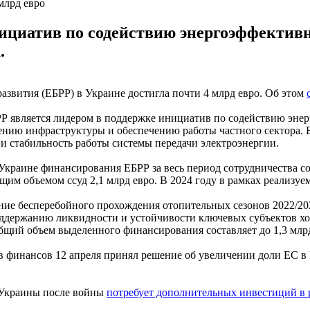
млрд евро
нициатив по содействию энергоэффектив
.
азвития (ЕБРР) в Украине достигла почти 4 млрд евро. Об этом
Р является лидером в поддержке инициатив по содействию эн
ению инфраструктуры и обеспечению работы частного сектора. 
и стабильность работы системы передачи электроэнергии.
Украине финансирования ЕБРР за весь период сотрудничества сос
щим объемом ссуд 2,1 млрд евро. В 2024 году в рамках реализуе
ние бесперебойного прохождения отопительных сезонов 2022/202
поддержанию ликвидности и устойчивости ключевых субъектов хо
общий объем выделенного финансирования составляет до 1,3 млрд
в финансов 12 апреля принял решение об увеличении доли ЕС в
я Украины после войны
потребует дополнительных инвестиций в р