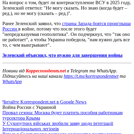
На вопрос о том, будет ли контрнаступление ВСУ в 2025 году,
Зеленский ответил: "Не могу сказать. Но знаю (когда будет –
ред.), но не могу (сказать – ред.)".
Ранее Зеленский заявил, что
страны Запада боятся проигрыша
России
в войне, потому что после этого будет
"непредсказуемая геополитика". Он подчеркнул, что "так оно
не работает", а чтобы Украина победила, "нам нужно дать все
то, с чем выигрывают".
Зеленский объяснил, что нужно для завершения войны
Новини від
Корреспондент.net
в Telegram та WhatsApp.
Підписуйтесь на наші канали
https://t.me/korrespondentnet
та
WhatsApp
Читайте Korrespondent.net в Google News
Война России с Украиной
Провал сезона: Москва будет платить пособия работникам
турсектора Крыма
У Сухопутних військах зробили заяву щодо інтеграції
Інтернаціональних легіонів