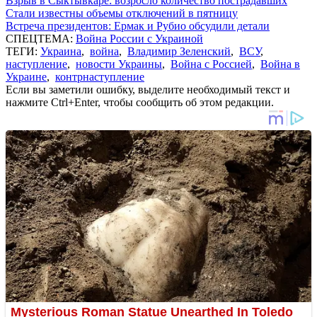
Взрыв в Сыктывкаре: возросло количество пострадавших
Стали известны объемы отключений в пятницу
Встреча президентов: Ермак и Рубио обсудили детали
СПЕЦТЕМА:
Война России с Украиной
ТЕГИ:
Украина
,
война
,
Владимир Зеленский
,
ВСУ
,
наступление
,
новости Украины
,
Война с Россией
,
Война в
Украине
,
контрнаступление
Если вы заметили ошибку, выделите необходимый текст и
нажмите Ctrl+Enter, чтобы сообщить об этом редакции.