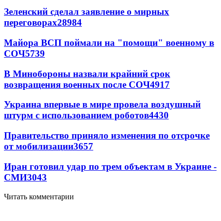
Зеленский сделал заявление о мирных
переговорах
28984
Майора ВСП поймали на "помощи" военному в
СОЧ
5739
В Минобороны назвали крайний срок
возвращения военных после СОЧ
4917
Украина впервые в мире провела воздушный
штурм с использованием роботов
4430
Правительство приняло изменения по отсрочке
от мобилизации
3657
Иран готовил удар по трем объектам в Украине -
СМИ
3043
Читать комментарии