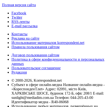
Полная версия сайта
Facebook
Twitter
RSS-ленты
E-mail рассылка
Контакты
Реклама на сайте
Использование материалов korrespondent.net
Правила пользования сайтом
Договор пользования сайтом
Политика в сфере конфиденциальности и персональных
данных
Пользовательское соглашение
Редакция
© 2000-2026, Korrespondent.net
Субъект в сфере онлайн-медиа Название онлайн-медиа -
«КореспонденТ.net» Адрес: 02091, місто Київ,
ХАРКІВСЬКЕ ШОСЕ, будинок 172-Б, офіс 208/1 E-mail:
sunlight@mediadim.com.ua
Телефон: 044-205-43-00
Идентификатор медиа - R40-06068
Использование любых материалов, размещённых на