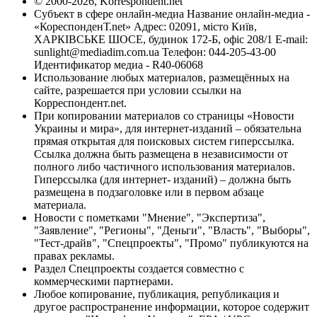
© 2000-2026, Korrespondent.net
Субъект в сфере онлайн-медиа Название онлайн-медиа -
«КореспонденТ.net» Адрес: 02091, місто Київ,
ХАРКІВСЬКЕ ШОСЕ, будинок 172-Б, офіс 208/1 E-mail:
sunlight@mediadim.com.ua
Телефон: 044-205-43-00
Идентификатор медиа - R40-06068
Использование любых материалов, размещённых на
сайте, разрешается при условии ссылки на
Корреспондент.net.
При копировании материалов со страницы «Новости
Украины и мира», для интернет-изданий – обязательна
прямая открытая для поисковых систем гиперссылка.
Ссылка должна быть размещена в независимости от
полного либо частичного использования материалов.
Гиперссылка (для интернет- изданий) – должна быть
размещена в подзаголовке или в первом абзаце
материала.
Новости с пометками "Мнение", "Экспертиза",
"Заявление", "Регионы", "Деньги", "Власть", "Выборы",
"Тест-драйв", "Спецпроекты", "Промо" публикуются на
правах рекламы.
Раздел Спецпроекты создается совместно с
коммерческими партнерами.
Любое копирование, публикация, републикация и
другое распространение информации, которое содержит