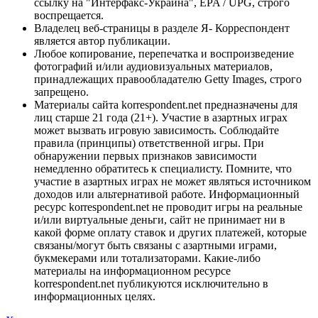
ссылку на "Интерфакс-Украина", EPA / UPG, строго
воспрещается.
Владелец веб-страницы в разделе Я- Корреспондент
является автор публикации.
Любое копирование, перепечатка и воспроизведение
фотографий и/или аудиовизуальных материалов,
принадлежащих правообладателю Getty Images, строго
запрещено.
Материалы сайта korrespondent.net предназначены для
лиц старше 21 года (21+). Участие в азартных играх
может вызвать игровую зависимость. Соблюдайте
правила (принципы) ответственной игры. При
обнаружении первых признаков зависимости
немедленно обратитесь к специалисту. Помните, что
участие в азартных играх не может являться источником
доходов или альтернативой работе. Информационный
ресурс korrespondent.net не проводит игры на реальные
и/или виртуальные деньги, сайт не принимает ни в
какой форме оплату ставок и других платежей, которые
связаны/могут быть связаны с азартными играми,
букмекерами или тотализаторами. Какие-либо
материалы на информационном ресурсе
korrespondent.net публикуются исключительно в
информационных целях.