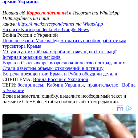
армии Украины
Новини від
Корреспондент.net
в Telegram та WhatsApp.
Підписуйтесь на наші
канали
https://t.me/korrespondentnet
та
WhatsApp
Читайте Korrespondent.net в Google News
Война России с Украиной
Провал сезона: Москва будет платить пособия работникам
турсектора Крыма
У Сухопутних військах зробили заяву щодо інтеграції
Інтернаціональних легіонів
Взрыв в Сыктывкаре: возросло количество пострадавших
Стали известны объемы отключений в пятницу
Встреча президентов: Ермак и Рубио обсудили детали
СПЕЦТЕМА:
Война России с Украиной
ТЕГИ:
боеприпасы
,
Кабмин Украины
,
правительство
,
Война
в Украине
Если вы заметили ошибку, выделите необходимый текст и
нажмите Ctrl+Enter, чтобы сообщить об этом редакции.