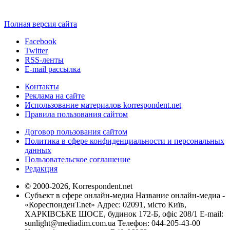
Полная версия сайта
Facebook
Twitter
RSS-ленты
E-mail рассылка
Контакты
Реклама на сайте
Использование материалов korrespondent.net
Правила пользования сайтом
Договор пользования сайтом
Политика в сфере конфиденциальности и персональных
данных
Пользовательское соглашение
Редакция
© 2000-2026, Korrespondent.net
Субъект в сфере онлайн-медиа Название онлайн-медиа -
«КореспонденТ.net» Адрес: 02091, місто Київ,
ХАРКІВСЬКЕ ШОСЕ, будинок 172-Б, офіс 208/1 E-mail:
sunlight@mediadim.com.ua
Телефон: 044-205-43-00