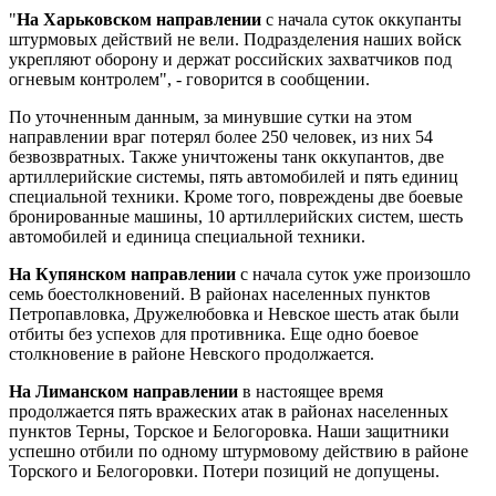
"
На Харьковском направлении
с начала суток оккупанты
штурмовых действий не вели. Подразделения наших войск
укрепляют оборону и держат российских захватчиков под
огневым контролем", - говорится в сообщении.
По уточненным данным, за минувшие сутки на этом
направлении враг потерял более 250 человек, из них 54
безвозвратных. Также уничтожены танк оккупантов, две
артиллерийские системы, пять автомобилей и пять единиц
специальной техники. Кроме того, повреждены две боевые
бронированные машины, 10 артиллерийских систем, шесть
автомобилей и единица специальной техники.
На Купянском направлении
с начала суток уже произошло
семь боестолкновений. В районах населенных пунктов
Петропавловка, Дружелюбовка и Невское шесть атак были
отбиты без успехов для противника. Еще одно боевое
столкновение в районе Невского продолжается.
На Лиманском направлении
в настоящее время
продолжается пять вражеских атак в районах населенных
пунктов Терны, Торское и Белогоровка. Наши защитники
успешно отбили по одному штурмовому действию в районе
Торского и Белогоровки. Потери позиций не допущены.