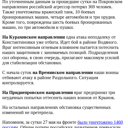
По уточненным данным за прошедшие сутки на Покровском
направлении российский агрессор потерял 369 человек.
Также уничтожены вражеский танк, 10 боевых
бронированных машин, четыре автомобиля и три орудия.
Кроме того, повреждены шесть боевых бронированных
машин, по три автомобиля и пушки.
На Кураховском направлении
одна атака неподалеку от
Константиновки уже отбита. Идет бой в районе Водяного.
Враг интенсивным огневым влиянием пытается потеснить
наших защитников с занимаемых позиций. Подразделения
сил обороны, в свою очередь, прилагают максимум усилий
для стабилизации обстановки.
С начала суток
на Времивском направлении
наши воины
отбивают атаку в районе Раздольного. Ситуация
контролируется.
На Приднепровском направлении
враг предпринял три
неудачных попытки оттеснить наших воинов от Крынок.
На остальных направлениях обстановка существенных
изменений не претерпела.
Напомним, за сутки 27 мая на фронте
было уничтожено 1460
россиян
. Общие потери российских захватчиков превысили