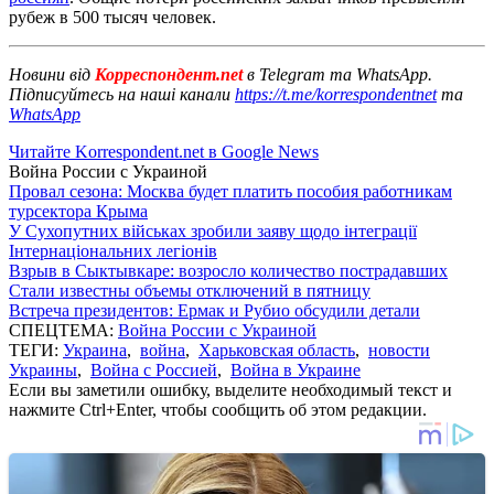
рубеж в 500 тысяч человек.
Новини від
Корреспондент.net
в Telegram та WhatsApp.
Підписуйтесь на наші канали
https://t.me/korrespondentnet
та
WhatsApp
Читайте Korrespondent.net в Google News
Война России с Украиной
Провал сезона: Москва будет платить пособия работникам
турсектора Крыма
У Сухопутних військах зробили заяву щодо інтеграції
Інтернаціональних легіонів
Взрыв в Сыктывкаре: возросло количество пострадавших
Стали известны объемы отключений в пятницу
Встреча президентов: Ермак и Рубио обсудили детали
СПЕЦТЕМА:
Война России с Украиной
ТЕГИ:
Украина
,
война
,
Харьковская область
,
новости
Украины
,
Война с Россией
,
Война в Украине
Если вы заметили ошибку, выделите необходимый текст и
нажмите Ctrl+Enter, чтобы сообщить об этом редакции.