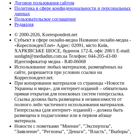
Договор пользования сайтом
Политика в сфере конфиденциальности и персональных
данных
Пользовательское соглашение
Редакция
© 2000-2026, Korrespondent.net
Субъект в сфере онлайн-медиа Название онлайн-медиа -
«КореспонденТ.net» Адрес: 02091, місто Київ,
ХАРКІВСЬКЕ ШОСЕ, будинок 172-Б, офіс 208/1 E-mail:
sunlight@mediadim.com.ua
Телефон: 044-205-43-00
Идентификатор медиа - R40-06068
Использование любых материалов, размещённых на
сайте, разрешается при условии ссылки на
Корреспондент.net.
При копировании материалов со страницы «Новости
Украины и мира», для интернет-изданий – обязательна
прямая открытая для поисковых систем гиперссылка.
Ссылка должна быть размещена в независимости от
полного либо частичного использования материалов.
Гиперссылка (для интернет- изданий) – должна быть
размещена в подзаголовке или в первом абзаце
материала.
Новости с пометками "Мнение", "Экспертиза",
"Заявление", "Регионы", "Деньги", "Власть", "Выборы",