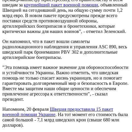
шведам за
крупнейший пакет военной помощи
, объявленный
Швецией на сегодняшний день, на общую сумму почти 1,2
млрд евро. В новом пакете предусмотрены прежде всего
поставки средств противовоздушной обороны,
артиллерийских боеприпасов и бронетехники, которые
критически важны для наших воинов", - отметил Зеленский.
Он напомнил, что в пакет вошли самолеты
радиолокационного наблюдения и управления ASC 890, весь
шведский парк бронемашин PBV 302 и дополнительные
артиллерийские боеприпасы.
"Эта помощь имеет важное значение для обороноспособности
и устойчивости Украины. Важно отметить, что шведская
помощь не только спасает жизнь украинцев, но и помогает
гарантировать долговременный мир и безопасность в Европе.
Вместе мы защитим наши общие ценности и обеспечим
привлечение агрессора к ответственности", - сказал
президент.
Напомним, 20 февраля
Швеция предоставила 15 пакет
военной помощи Украине
. На тот момент его стоимость была
самой большой - 7,1 млрд шведских крон (свыше 680 млн
долларов).