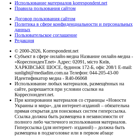
Использование материалов korrespondent.net
Правила пользования сайтом
Договор пользования сайтом
Политика в сфере конфиденциальности и персональных
данных
Пользовательское соглашение
Редакция
© 2000-2026, Korrespondent.net
Субъект в сфере онлайн-медиа Название онлайн-медиа -
«КореспонденТ.net» Адрес: 02091, місто Київ,
ХАРКІВСЬКЕ ШОСЕ, будинок 172-Б, офіс 208/1 E-mail:
sunlight@mediadim.com.ua
Телефон: 044-205-43-00
Идентификатор медиа - R40-06068
Использование любых материалов, размещённых на
сайте, разрешается при условии ссылки на
Корреспондент.net.
При копировании материалов со страницы «Новости
Украины и мира», для интернет-изданий – обязательна
прямая открытая для поисковых систем гиперссылка.
Ссылка должна быть размещена в независимости от
полного либо частичного использования материалов.
Гиперссылка (для интернет- изданий) – должна быть
размещена в подзаголовке или в первом абзаце