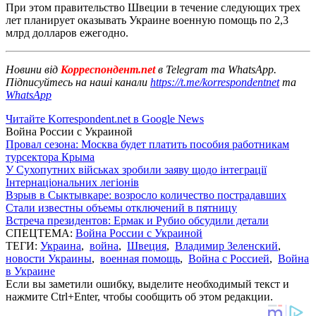
При этом правительство Швеции в течение следующих трех
лет планирует оказывать Украине военную помощь по 2,3
млрд долларов ежегодно.
Новини від
Корреспондент.net
в Telegram та WhatsApp.
Підписуйтесь на наші канали
https://t.me/korrespondentnet
та
WhatsApp
Читайте Korrespondent.net в Google News
Война России с Украиной
Провал сезона: Москва будет платить пособия работникам
турсектора Крыма
У Сухопутних військах зробили заяву щодо інтеграції
Інтернаціональних легіонів
Взрыв в Сыктывкаре: возросло количество пострадавших
Стали известны объемы отключений в пятницу
Встреча президентов: Ермак и Рубио обсудили детали
СПЕЦТЕМА:
Война России с Украиной
ТЕГИ:
Украина
,
война
,
Швеция
,
Владимир Зеленский
,
новости Украины
,
военная помощь
,
Война с Россией
,
Война
в Украине
Если вы заметили ошибку, выделите необходимый текст и
нажмите Ctrl+Enter, чтобы сообщить об этом редакции.