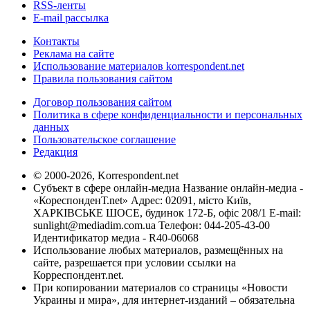
RSS-ленты
E-mail рассылка
Контакты
Реклама на сайте
Использование материалов korrespondent.net
Правила пользования сайтом
Договор пользования сайтом
Политика в сфере конфиденциальности и персональных
данных
Пользовательское соглашение
Редакция
© 2000-2026, Korrespondent.net
Субъект в сфере онлайн-медиа Название онлайн-медиа -
«КореспонденТ.net» Адрес: 02091, місто Київ,
ХАРКІВСЬКЕ ШОСЕ, будинок 172-Б, офіс 208/1 E-mail:
sunlight@mediadim.com.ua
Телефон: 044-205-43-00
Идентификатор медиа - R40-06068
Использование любых материалов, размещённых на
сайте, разрешается при условии ссылки на
Корреспондент.net.
При копировании материалов со страницы «Новости
Украины и мира», для интернет-изданий – обязательна