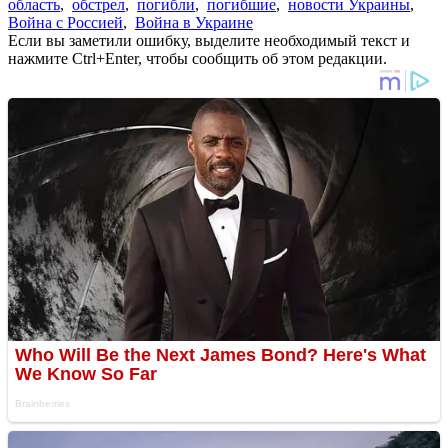
область
,
обстрел
,
погибли
,
погибшие
,
новости Украины
,
Война с Россией
,
Война в Украине
Если вы заметили ошибку, выделите необходимый текст и
нажмите Ctrl+Enter, чтобы сообщить об этом редакции.