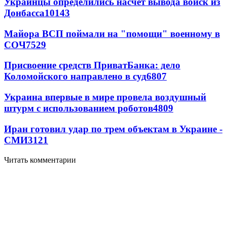
Украинцы определились насчет вывода войск из
Донбасса
10143
Майора ВСП поймали на "помощи" военному в
СОЧ
7529
Присвоение средств ПриватБанка: дело
Коломойского направлено в суд
6807
Украина впервые в мире провела воздушный
штурм с использованием роботов
4809
Иран готовил удар по трем объектам в Украине -
СМИ
3121
Читать комментарии