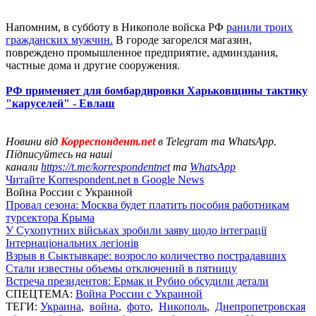
Напомним, в субботу в Никополе войска РФ
ранили троих
гражданских мужчин.
В городе загорелся магазин,
повреждено промышленное предприятие, админздания,
частные дома и другие сооружения.
РФ применяет для бомбардировки Харьковщины тактику
"каруселей" - Евлаш
Новини від
Корреспондент.net
в Telegram та WhatsApp.
Підписуйтесь на наші
канали
https://t.me/korrespondentnet
та
WhatsApp
Читайте Korrespondent.net в Google News
Война России с Украиной
Провал сезона: Москва будет платить пособия работникам
турсектора Крыма
У Сухопутних військах зробили заяву щодо інтеграції
Інтернаціональних легіонів
Взрыв в Сыктывкаре: возросло количество пострадавших
Стали известны объемы отключений в пятницу
Встреча президентов: Ермак и Рубио обсудили детали
СПЕЦТЕМА:
Война России с Украиной
ТЕГИ:
Украина
,
война
,
фото
,
Никополь
,
Днепропетровская