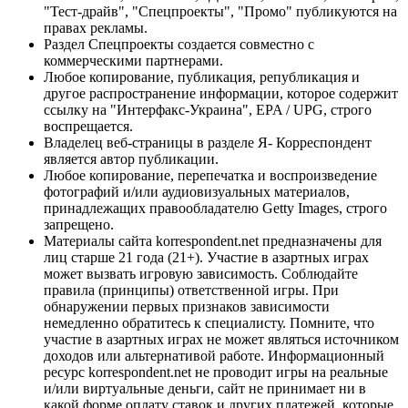
"Тест-драйв", "Спецпроекты", "Промо" публикуются на
правах рекламы.
Раздел Спецпроекты создается совместно с
коммерческими партнерами.
Любое копирование, публикация, републикация и
другое распространение информации, которое содержит
ссылку на "Интерфакс-Украина", EPA / UPG, строго
воспрещается.
Владелец веб-страницы в разделе Я- Корреспондент
является автор публикации.
Любое копирование, перепечатка и воспроизведение
фотографий и/или аудиовизуальных материалов,
принадлежащих правообладателю Getty Images, строго
запрещено.
Материалы сайта korrespondent.net предназначены для
лиц старше 21 года (21+). Участие в азартных играх
может вызвать игровую зависимость. Соблюдайте
правила (принципы) ответственной игры. При
обнаружении первых признаков зависимости
немедленно обратитесь к специалисту. Помните, что
участие в азартных играх не может являться источником
доходов или альтернативой работе. Информационный
ресурс korrespondent.net не проводит игры на реальные
и/или виртуальные деньги, сайт не принимает ни в
какой форме оплату ставок и других платежей, которые