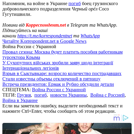
Напомним, на войне в Украине
погиб
боец ​​грузинского
добровольческого подразделения
Черный орёл
Сосо
Гугутишвили.
Новини від
Корреспондент.net
в Telegram та WhatsApp.
Підписуйтесь на наші
канали
https://t.me/korrespondentnet
та
WhatsApp
Читайте Korrespondent.net в Google News
Война России с Украиной
Провал сезона: Москва будет платить пособия работникам
турсектора Крыма
У Сухопутних військах зробили заяву щодо інтеграції
Інтернаціональних легіонів
Взрыв в Сыктывкаре: возросло количество пострадавших
Стали известны объемы отключений в пятницу
Встреча президентов: Ермак и Рубио обсудили детали
СПЕЦТЕМА:
Война России с Украиной
ТЕГИ:
Грузия
,
погиб
,
новости Украины
,
Война с Россией
,
Война в Украине
Если вы заметили ошибку, выделите необходимый текст и
нажмите Ctrl+Enter, чтобы сообщить об этом редакции.