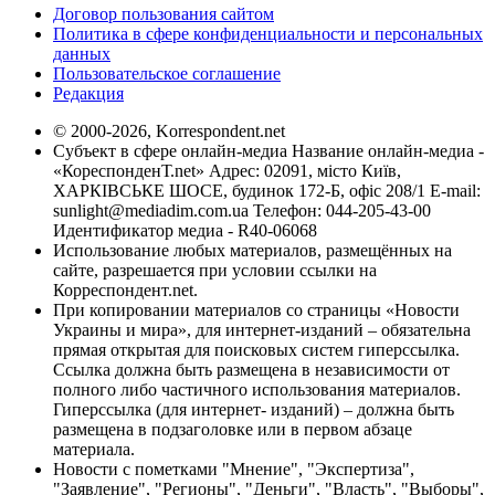
Договор пользования сайтом
Политика в сфере конфиденциальности и персональных
данных
Пользовательское соглашение
Редакция
© 2000-2026, Korrespondent.net
Субъект в сфере онлайн-медиа Название онлайн-медиа -
«КореспонденТ.net» Адрес: 02091, місто Київ,
ХАРКІВСЬКЕ ШОСЕ, будинок 172-Б, офіс 208/1 E-mail:
sunlight@mediadim.com.ua
Телефон: 044-205-43-00
Идентификатор медиа - R40-06068
Использование любых материалов, размещённых на
сайте, разрешается при условии ссылки на
Корреспондент.net.
При копировании материалов со страницы «Новости
Украины и мира», для интернет-изданий – обязательна
прямая открытая для поисковых систем гиперссылка.
Ссылка должна быть размещена в независимости от
полного либо частичного использования материалов.
Гиперссылка (для интернет- изданий) – должна быть
размещена в подзаголовке или в первом абзаце
материала.
Новости с пометками "Мнение", "Экспертиза",
"Заявление", "Регионы", "Деньги", "Власть", "Выборы",