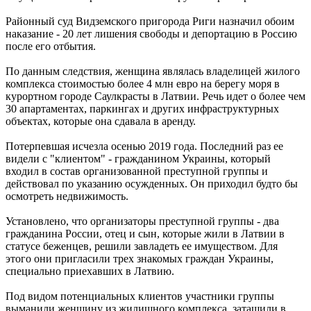
Районный суд Видземского пригорода Риги назначил обоим
наказание - 20 лет лишения свободы и депортацию в Россию
после его отбытия.
По данным следствия, женщина являлась владелицей жилого
комплекса стоимостью более 4 млн евро на берегу моря в
курортном городе Саулкрасты в Латвии. Речь идет о более чем
30 апартаментах, паркингах и других инфраструктурных
объектах, которые она сдавала в аренду.
Потерпевшая исчезла осенью 2019 года. Последний раз ее
видели с "клиентом" - гражданином Украины, который
входил в состав организованной преступной группы и
действовал по указанию осужденных. Он приходил будто бы
осмотреть недвижимость.
Установлено, что организаторы преступной группы - два
гражданина России, отец и сын, которые жили в Латвии в
статусе беженцев, решили завладеть ее имуществом. Для
этого они пригласили трех знакомых граждан Украины,
специально приехавших в Латвию.
Под видом потенциальных клиентов участники группы
выманили женщину из жилищного комплекса, затащили в