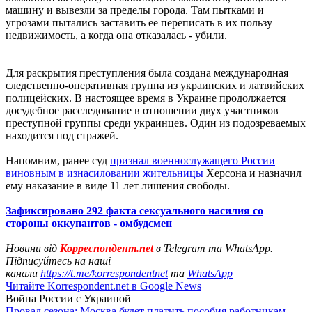
машину и вывезли за пределы города. Там пытками и
угрозами пытались заставить ее переписать в их пользу
недвижимость, а когда она отказалась - убили.
Для раскрытия преступления была создана международная
следственно-оперативная группа из украинских и латвийских
полицейских. В настоящее время в Украине продолжается
досудебное расследование в отношении двух участников
преступной группы среди украинцев. Один из подозреваемых
находится под стражей.
Напомним, ранее суд
признал военнослужащего России
виновным в изнасиловании жительницы
Херсона и назначил
ему наказание в виде 11 лет лишения свободы.
Зафиксировано 292 факта сексуального насилия со
стороны оккупантов - омбудсмен
Новини від
Корреспондент.net
в Telegram та WhatsApp.
Підписуйтесь на наші
канали
https://t.me/korrespondentnet
та
WhatsApp
Читайте Korrespondent.net в Google News
Война России с Украиной
Провал сезона: Москва будет платить пособия работникам