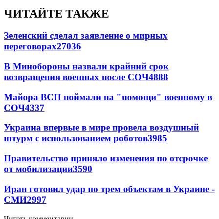
ЧИТАЙТЕ ТАКЖЕ
Зеленский сделал заявление о мирных
переговорах
27036
В Минобороны назвали крайний срок
возвращения военных после СОЧ
4888
Майора ВСП поймали на "помощи" военному в
СОЧ
4337
Украина впервые в мире провела воздушный
штурм с использованием роботов
3985
Правительство приняло изменения по отсрочке
от мобилизации
3590
Иран готовил удар по трем объектам в Украине -
СМИ
2997
Читать комментарии