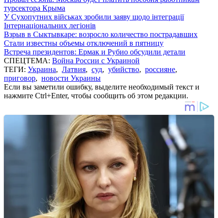
турсектора Крыма
У Сухопутних військах зробили заяву щодо інтеграції
Інтернаціональних легіонів
Взрыв в Сыктывкаре: возросло количество пострадавших
Стали известны объемы отключений в пятницу
Встреча президентов: Ермак и Рубио обсудили детали
СПЕЦТЕМА:
Война России с Украиной
ТЕГИ:
Украина
,
Латвия
,
суд
,
убийство
,
россияне
,
приговор
,
новости Украины
Если вы заметили ошибку, выделите необходимый текст и
нажмите Ctrl+Enter, чтобы сообщить об этом редакции.