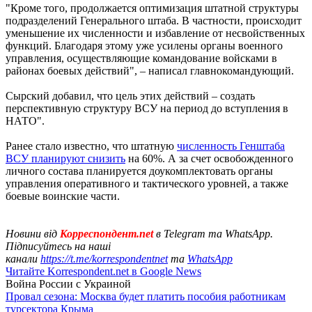
"Кроме того, продолжается оптимизация штатной структуры
подразделений Генерального штаба. В частности, происходит
уменьшение их численности и избавление от несвойственных
функций. Благодаря этому уже усилены органы военного
управления, осуществляющие командование войсками в
районах боевых действий", – написал главнокомандующий.
Сырский добавил, что цель этих действий – создать
перспективную структуру ВСУ на период до вступления в
НАТО".
Ранее стало известно, что штатную
численность Генштаба
ВСУ планируют снизить
на 60%. А за счет освобожденного
личного состава планируется доукомплектовать органы
управления оперативного и тактического уровней, а также
боевые воинские части.
Новини від
Корреспондент.net
в Telegram та WhatsApp.
Підписуйтесь на наші
канали
https://t.me/korrespondentnet
та
WhatsApp
Читайте Korrespondent.net в Google News
Война России с Украиной
Провал сезона: Москва будет платить пособия работникам
турсектора Крыма