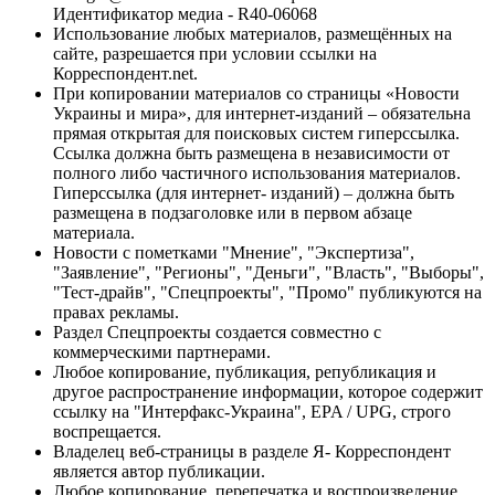
Идентификатор медиа - R40-06068
Использование любых материалов, размещённых на
сайте, разрешается при условии ссылки на
Корреспондент.net.
При копировании материалов со страницы «Новости
Украины и мира», для интернет-изданий – обязательна
прямая открытая для поисковых систем гиперссылка.
Ссылка должна быть размещена в независимости от
полного либо частичного использования материалов.
Гиперссылка (для интернет- изданий) – должна быть
размещена в подзаголовке или в первом абзаце
материала.
Новости с пометками "Мнение", "Экспертиза",
"Заявление", "Регионы", "Деньги", "Власть", "Выборы",
"Тест-драйв", "Спецпроекты", "Промо" публикуются на
правах рекламы.
Раздел Спецпроекты создается совместно с
коммерческими партнерами.
Любое копирование, публикация, републикация и
другое распространение информации, которое содержит
ссылку на "Интерфакс-Украина", EPA / UPG, строго
воспрещается.
Владелец веб-страницы в разделе Я- Корреспондент
является автор публикации.
Любое копирование, перепечатка и воспроизведение