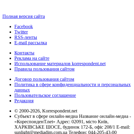
Полная версия сайта
Facebook
Twitter
RSS-ленты
E-mail рассылка
Контакты
Реклама на сайте
Использование материалов korrespondent.net
Правила пользования сайтом
Договор пользования сайтом
Политика в сфере конфиденциальности и персональных
данных
Пользовательское соглашение
Редакция
© 2000-2026, Korrespondent.net
Субъект в сфере онлайн-медиа Название онлайн-медиа -
«КореспонденТ.net» Адрес: 02091, місто Київ,
ХАРКІВСЬКЕ ШОСЕ, будинок 172-Б, офіс 208/1 E-mail:
sunlight@mediadim.com.ua
Телефон: 044-205-43-00