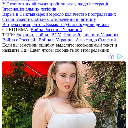
У Сухопутних військах зробили заяву щодо інтеграції
Інтернаціональних легіонів
Взрыв в Сыктывкаре: возросло количество пострадавших
Стали известны объемы отключений в пятницу
Встреча президентов: Ермак и Рубио обсудили детали
СПЕЦТЕМА:
Война России с Украиной
ТЕГИ:
Украина
,
война
,
ВСУ
,
Генштаб
,
новости Украины
,
Война с Россией
,
Война в Украине
,
Александр Сырский
Если вы заметили ошибку, выделите необходимый текст и
нажмите Ctrl+Enter, чтобы сообщить об этом редакции.