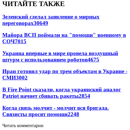
ЧИТАЙТЕ ТАКЖЕ
Зеленский сделал заявление о мирных
переговорах
30649
Майора ВСП поймали на "помощи" военному в
СОЧ
7015
Украина впервые в мире провела воздушный
штурм с использованием роботов
4675
Иран готовил удар по трем объектам в Украине -
СМИ
3002
В Fire Point сказали, когда украинский аналог
Patriot начнет сбивать ракеты
2854
Когда связь молчит - молчит вся бригада.
Связисты просят помощи
2248
Читать комментарии