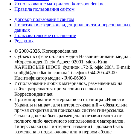
Использование материалов korrespondent.net
Правила пользования сайтом
Договор пользования сайтом
Политика в сфере конфиденциальности и персональных
данных
Пользовательское соглашение
Редакция
© 2000-2026, Korrespondent.net
Субъект в сфере онлайн-медиа Название онлайн-медиа -
«КореспонденТ.net» Адрес: 02091, місто Київ,
ХАРКІВСЬКЕ ШОСЕ, будинок 172-Б, офіс 208/1 E-mail:
sunlight@mediadim.com.ua
Телефон: 044-205-43-00
Идентификатор медиа - R40-06068
Использование любых материалов, размещённых на
сайте, разрешается при условии ссылки на
Корреспондент.net.
При копировании материалов со страницы «Новости
Украины и мира», для интернет-изданий – обязательна
прямая открытая для поисковых систем гиперссылка.
Ссылка должна быть размещена в независимости от
полного либо частичного использования материалов.
Гиперссылка (для интернет- изданий) – должна быть
размещена в подзаголовке или в первом абзаце