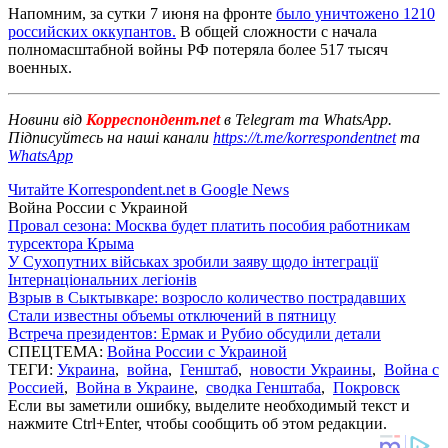
Напомним, за сутки 7 июня на фронте
было уничтожено 1210
российских оккупантов.
В общей сложности с начала
полномасштабной войны РФ потеряла более 517 тысяч
военных.
Новини від
Корреспондент.net
в Telegram та WhatsApp.
Підписуйтесь на наші канали
https://t.me/korrespondentnet
та
WhatsApp
Читайте Korrespondent.net в Google News
Война России с Украиной
Провал сезона: Москва будет платить пособия работникам
турсектора Крыма
У Сухопутних військах зробили заяву щодо інтеграції
Інтернаціональних легіонів
Взрыв в Сыктывкаре: возросло количество пострадавших
Стали известны объемы отключений в пятницу
Встреча президентов: Ермак и Рубио обсудили детали
СПЕЦТЕМА:
Война России с Украиной
ТЕГИ:
Украина
,
война
,
Генштаб
,
новости Украины
,
Война с
Россией
,
Война в Украине
,
сводка Генштаба
,
Покровск
Если вы заметили ошибку, выделите необходимый текст и
нажмите Ctrl+Enter, чтобы сообщить об этом редакции.