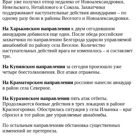
Враг уже получил отпор недалеко от Новоалександровки,
Невельского, Нетайлового и Сокола. Захватчики
поддерживают наступательные действия авиаударами – по
одному разу били в районы Веселого и Новоалександровки.
На Харьковском направлении
к двум сегодняшним
авиаударам добавился еще один. После обеда российские
захватчики по направлению Белгорода ударили управляемой
авиабомбой по району села Веселое. Количество
наступательных действий врага не изменилось – и составляет
три.
На Купянском направлении
за сегодня произошло уже
четыре боестолкновения. Все атаки отражены.
На Краматорском направлении
россияне нанесли авиаудар
в район села Северное.
На Кураховском направлении
пять атак отбиты.
Продолжаются боевые действия в трех локациях в районе
Красногоровки. Обострилась ситуация у села Ильинка – враг
сбросил в тот район две управляемые авиабомбы.
По остальным направлениям обстановка существенных
изменений не претерпела.