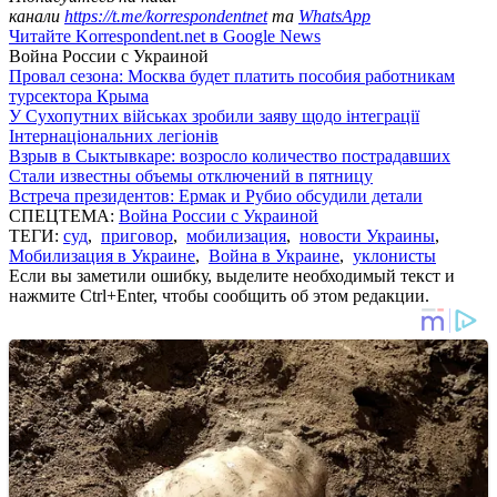
канали
https://t.me/korrespondentnet
та
WhatsApp
Читайте Korrespondent.net в Google News
Война России с Украиной
Провал сезона: Москва будет платить пособия работникам
турсектора Крыма
У Сухопутних військах зробили заяву щодо інтеграції
Інтернаціональних легіонів
Взрыв в Сыктывкаре: возросло количество пострадавших
Стали известны объемы отключений в пятницу
Встреча президентов: Ермак и Рубио обсудили детали
СПЕЦТЕМА:
Война России с Украиной
ТЕГИ:
суд
,
приговор
,
мобилизация
,
новости Украины
,
Мобилизация в Украине
,
Война в Украине
,
уклонисты
Если вы заметили ошибку, выделите необходимый текст и
нажмите Ctrl+Enter, чтобы сообщить об этом редакции.