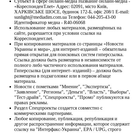
Субъект в сфере онлайн-медиа Название онлайн-медиа -
«КореспонденТ.net» Адрес: 02091, місто Київ,
ХАРКІВСЬКЕ ШОСЕ, будинок 172-Б, офіс 208/1 E-mail:
sunlight@mediadim.com.ua
Телефон: 044-205-43-00
Идентификатор медиа - R40-06068
Использование любых материалов, размещённых на
сайте, разрешается при условии ссылки на
Корреспондент.net.
При копировании материалов со страницы «Новости
Украины и мира», для интернет-изданий – обязательна
прямая открытая для поисковых систем гиперссылка.
Ссылка должна быть размещена в независимости от
полного либо частичного использования материалов.
Гиперссылка (для интернет- изданий) – должна быть
размещена в подзаголовке или в первом абзаце
материала.
Новости с пометками "Мнение", "Экспертиза",
"Заявление", "Регионы", "Деньги", "Власть", "Выборы",
"Тест-драйв", "Спецпроекты", "Промо" публикуются на
правах рекламы.
Раздел Спецпроекты создается совместно с
коммерческими партнерами.
Любое копирование, публикация, републикация и
другое распространение информации, которое содержит
ссылку на "Интерфакс-Украина", EPA / UPG, строго