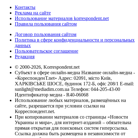
Контакты
Реклама на сайте
Использование материалов korrespondent.net
Правила пользования сайтом
Договор пользования сайтом
Политика в сфере конфиденциальности и персональных
данных
Пользовательское соглашение
Редакция
© 2000-2026, Korrespondent.net
Субъект в сфере онлайн-медиа Название онлайн-медиа -
«КореспонденТ.net» Адрес: 02091, місто Київ,
ХАРКІВСЬКЕ ШОСЕ, будинок 172-Б, офіс 208/1 E-mail:
sunlight@mediadim.com.ua
Телефон: 044-205-43-00
Идентификатор медиа - R40-06068
Использование любых материалов, размещённых на
сайте, разрешается при условии ссылки на
Корреспондент.net.
При копировании материалов со страницы «Новости
Украины и мира», для интернет-изданий – обязательна
прямая открытая для поисковых систем гиперссылка.
Ссылка должна быть размещена в независимости от