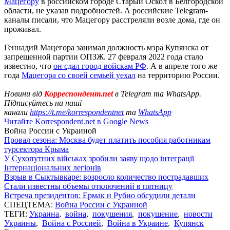
Мацегору
в российском городе Старый Оскол в Белгородской
области, не указав подробностей. А российские Telegram-
каналы писали, что Мацегору расстреляли возле дома, где он
проживал.
Геннадий Мацегора занимал должность мэра Купянска от
запрещенной партии ОПЗЖ. 27 февраля 2022 года стало
известно, что
он сдал город войскам РФ
. А в апреле того же
года
Мацегора со своей семьей уехал
на территорию России.
Новини від
Корреспондент.net
в Telegram та WhatsApp.
Підписуйтесь на наші
канали
https://t.me/korrespondentnet
та
WhatsApp
Читайте Korrespondent.net в Google News
Война России с Украиной
Провал сезона: Москва будет платить пособия работникам
турсектора Крыма
У Сухопутних військах зробили заяву щодо інтеграції
Інтернаціональних легіонів
Взрыв в Сыктывкаре: возросло количество пострадавших
Стали известны объемы отключений в пятницу
Встреча президентов: Ермак и Рубио обсудили детали
СПЕЦТЕМА:
Война России с Украиной
ТЕГИ:
Украина
,
война
,
покушения
,
покушение
,
новости
Украины
,
Война с Россией
,
Война в Украине
,
Купянск