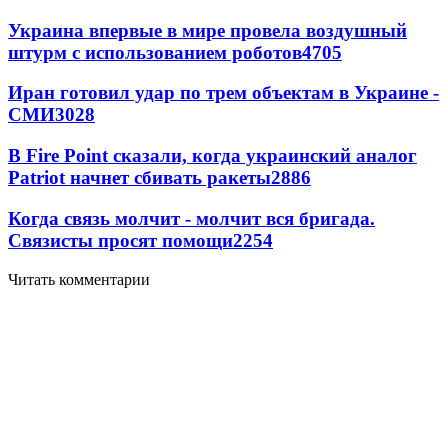
Украина впервые в мире провела воздушный
штурм с использованием роботов
4705
Иран готовил удар по трем объектам в Украине -
СМИ
3028
В Fire Point сказали, когда украинский аналог
Patriot начнет сбивать ракеты
2886
Когда связь молчит - молчит вся бригада.
Связисты просят помощи
2254
Читать комментарии