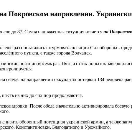
 на Покровском направлении. Украински
росло до 87. Самая напряженная ситуация остается
на Покровско
а еще раз попытались штурмовать позиции Сил обороны - продол
аселённого пункта, а также города Волчанск.
аинские позиции восемь раз. Пять из этих попыток завершилис
контролируется.
 на сейчас на направлении оккупанты потеряли 134 человека р
, шесть из них до сих пор продолжаются.
ександровки. После обеда значительно активизировала боевую р
ного.
 снизить оборонный потенциал украинской армии, а также запуг
орского, Константиновки, Благодатного и Урожайного.