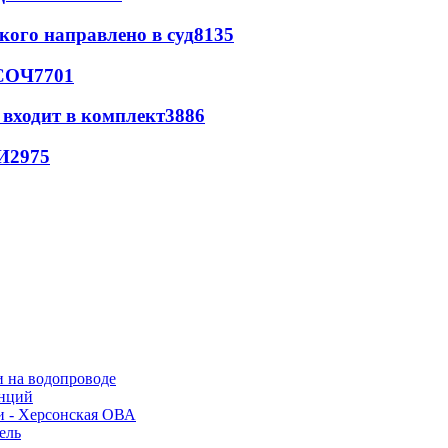
кого направлено в суд
8135
 СОЧ
7701
 входит в комплект
3886
И
2975
и на водопроводе
анций
и - Херсонская ОВА
ель