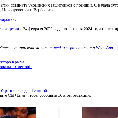
ытки сдвинуть украинских защитников с позиций. С начала суток
, Новопрокопки и Вербового.
жаровки.
йской армии
с 24 февраля 2022 года по 11 июня 2024 года ориент
уйтесь на наші канали
https://t.me/korrespondentnet
та
WhatsApp
сектора Крыма
іональних легіонів
 Украине
,
сводка Генштаба
те Ctrl+Enter, чтобы сообщить об этом редакции.