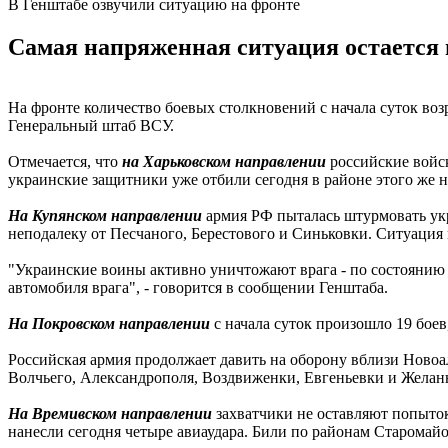
В Генштабе озвучили ситуацию на фронте
Самая напряженная ситуация остается
На фронте количество боевых столкновений с начала суток воз
Генеральный штаб ВСУ.
Отмечается, что
на Харьковском направлении
российские войск
украинские защитники уже отбили сегодня в районе этого же н
На Купянском направлении
армия РФ пыталась штурмовать укр
неподалеку от Песчаного, Берестового и Синьковки. Ситуация 
"Украинские воины активно уничтожают врага - по состоянию
автомобиля врага", - говорится в сообщении Генштаба.
На Покровском направлении
с начала суток произошло 19 боев
Российская армия продолжает давить на оборону вблизи Новоал
Волчьего, Александрополя, Воздвиженки, Евгеньевки и Желан
На Времивском направлении
захватчики не оставляют попыток
нанесли сегодня четыре авиаудара. Били по районам Старомай