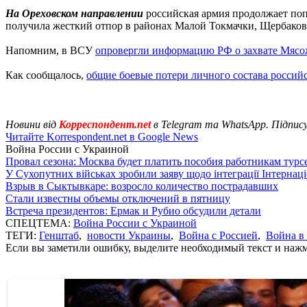
На Ореховском направлении
российская армия продолжает поп
получила жесткий отпор в районах Малой Токмачки, Щербаков
Напомним, в ВСУ
опровергли информацию РФ о захвате Мясо
Как сообщалось,
общие боевые потери личного состава росси
Новини від
Корреспондент.net
в Telegram та WhatsApp. Підпис
Читайте Korrespondent.net в Google News
Война России с Украиной
Провал сезона: Москва будет платить пособия работникам тур
У Сухопутних військах зробили заяву щодо інтеграції Інтернац
Взрыв в Сыктывкаре: возросло количество пострадавших
Стали известны объемы отключений в пятницу
Встреча президентов: Ермак и Рубио обсудили детали
СПЕЦТЕМА:
Война России с Украиной
ТЕГИ:
Генштаб
,
новости Украины
,
Война с Россией
,
Война в
Если вы заметили ошибку, выделите необходимый текст и нажми