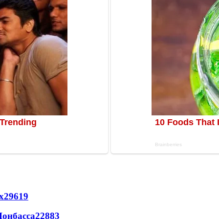
х
29619
Донбасса
22883