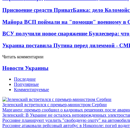
Присвоение средств ПриватБанка: дело Коломойс
Майора ВСП поймали на "помощи" военному в
ВСУ получили новое снаряжение Бундесвера: что
Украина поставила Путина перед дилеммой - СМ
Читать комментарии
Новости Украины
Последние
Популярные
Комментируемые
Зеленский встретился с премьер-министром Сербии
Марганец: премьер сообщил о кадровых решениях после авари
Зеленский: В Украине не осталось неповрежденных электрост
Россияне планируют усилить "свободную охоту" на автомобил
Россияне атаковали рейсовый автобус в Никополе: погиб водит