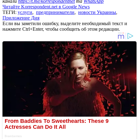
канали
https://t.me/korrespondentnet
та
WhatsApp
Читайте Korrespondent.net в Google News
ТЕГИ:
услуги
,
предприниматели
,
новости Украины
,
Приложение Дия
Если вы заметили ошибку, выделите необходимый текст и
нажмите Ctrl+Enter, чтобы сообщить об этом редакции.