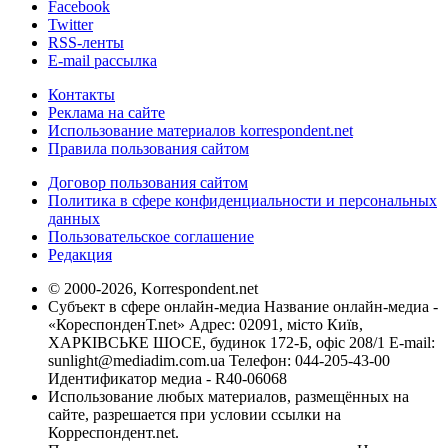
Facebook
Twitter
RSS-ленты
E-mail рассылка
Контакты
Реклама на сайте
Использование материалов korrespondent.net
Правила пользования сайтом
Договор пользования сайтом
Политика в сфере конфиденциальности и персональных
данных
Пользовательское соглашение
Редакция
© 2000-2026, Korrespondent.net
Субъект в сфере онлайн-медиа Название онлайн-медиа -
«КореспонденТ.net» Адрес: 02091, місто Київ,
ХАРКІВСЬКЕ ШОСЕ, будинок 172-Б, офіс 208/1 E-mail:
sunlight@mediadim.com.ua
Телефон: 044-205-43-00
Идентификатор медиа - R40-06068
Использование любых материалов, размещённых на
сайте, разрешается при условии ссылки на
Корреспондент.net.