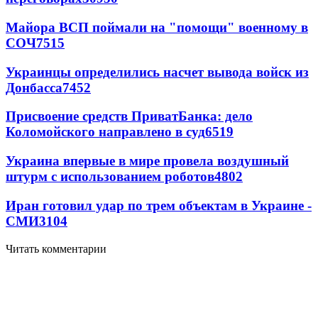
Майора ВСП поймали на "помощи" военному в
СОЧ
7515
Украинцы определились насчет вывода войск из
Донбасса
7452
Присвоение средств ПриватБанка: дело
Коломойского направлено в суд
6519
Украина впервые в мире провела воздушный
штурм с использованием роботов
4802
Иран готовил удар по трем объектам в Украине -
СМИ
3104
Читать комментарии