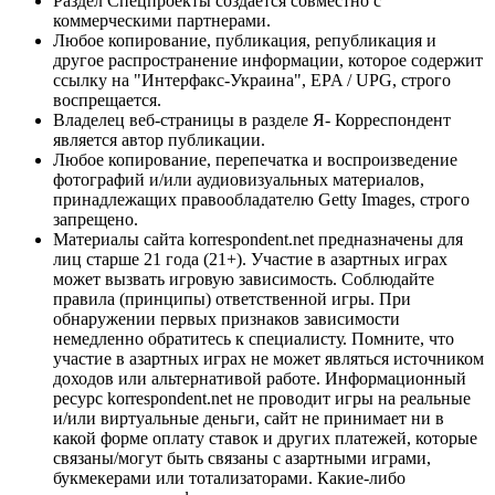
Раздел Спецпроекты создается совместно с
коммерческими партнерами.
Любое копирование, публикация, републикация и
другое распространение информации, которое содержит
ссылку на "Интерфакс-Украина", EPA / UPG, строго
воспрещается.
Владелец веб-страницы в разделе Я- Корреспондент
является автор публикации.
Любое копирование, перепечатка и воспроизведение
фотографий и/или аудиовизуальных материалов,
принадлежащих правообладателю Getty Images, строго
запрещено.
Материалы сайта korrespondent.net предназначены для
лиц старше 21 года (21+). Участие в азартных играх
может вызвать игровую зависимость. Соблюдайте
правила (принципы) ответственной игры. При
обнаружении первых признаков зависимости
немедленно обратитесь к специалисту. Помните, что
участие в азартных играх не может являться источником
доходов или альтернативой работе. Информационный
ресурс korrespondent.net не проводит игры на реальные
и/или виртуальные деньги, сайт не принимает ни в
какой форме оплату ставок и других платежей, которые
связаны/могут быть связаны с азартными играми,
букмекерами или тотализаторами. Какие-либо