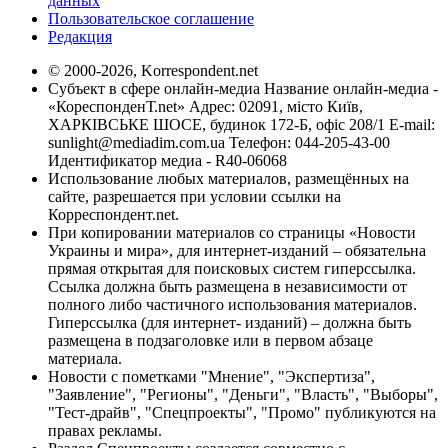
данных
Пользовательское соглашение
Редакция
© 2000-2026, Korrespondent.net
Субъект в сфере онлайн-медиа Название онлайн-медиа -
«КореспонденТ.net» Адрес: 02091, місто Київ,
ХАРКІВСЬКЕ ШОСЕ, будинок 172-Б, офіс 208/1 E-mail:
sunlight@mediadim.com.ua
Телефон: 044-205-43-00
Идентификатор медиа - R40-06068
Использование любых материалов, размещённых на
сайте, разрешается при условии ссылки на
Корреспондент.net.
При копировании материалов со страницы «Новости
Украины и мира», для интернет-изданий – обязательна
прямая открытая для поисковых систем гиперссылка.
Ссылка должна быть размещена в независимости от
полного либо частичного использования материалов.
Гиперссылка (для интернет- изданий) – должна быть
размещена в подзаголовке или в первом абзаце
материала.
Новости с пометками "Мнение", "Экспертиза",
"Заявление", "Регионы", "Деньги", "Власть", "Выборы",
"Тест-драйв", "Спецпроекты", "Промо" публикуются на
правах рекламы.