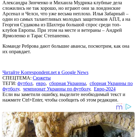
Александра Зинченко и Михаила Мудрика клубные дела
сложились не так хорошо, но играют они за лондонские
Арсенал и Челси, что уже весьма неплохо. Илья Забарный –
один из самых талантливых молодых защитников АПЛ, а на
Георгия Судакова из Шахтера большой спрос среди топ-
клубов Европы. При этом на месте и ветераны – Андрей
Ярмоленко и Тарас Степаненко.
Команде Реброва дают большие авансы, посмотрим, как она
их оправдает.
Читайте Korrespondent.net в Google News
СПЕЦТЕМА:
Сюжеты
ТЕГИ:
футбол
,
евро
,
сборная Украины
,
сборная Украины по
футболу
,
чемпионат Украины по футболу
,
Евро-2024
Если вы заметили ошибку, выделите необходимый текст и
нажмите Ctrl+Enter, чтобы сообщить об этом редакции.