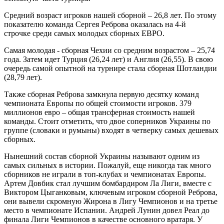
Средний возраст игроков нашей сборной – 26,8 лет. По этому
показателю команда Сергея Реброва оказалась на 4-й
строчке среди самых молодых сборных ЕВРО.
Самая молодая - сборная Чехии со средним возрастом – 25,74
года. Затем идет Турция (26,24 лет) и Англия (26,55). В свою
очередь самой опытной на турнире стала сборная Шотландии
(28,79 лет).
Также сборная Реброва замкнула первую десятку команд
чемпионата Европы по общей стоимости игроков. 379
миллионов евро – общая трансферная стоимость нашей
команды. Стоит отметить, что двое соперников Украины по
группе (словаки и румыны) входят в четверку самых дешевых
сборных.
Нынешний состав сборной Украины называют одним из
самых сильных в истории. Пожалуй, еще никогда так много
сборников не играли в топ-клубах и чемпионатах Европы.
Артем Довбик стал лучшим бомбардиром Ла Лиги, вместе с
Виктором Цыганковым, ключевым игроком сборной Реброва,
они вывели скромную Жирона в Лигу Чемпионов и на третье
место в чемпионате Испании. Андрей Лунин довел Реал до
финала Лиги Чемпионов в качестве основного вратаря. У