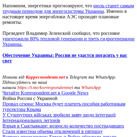
Напомним, энергетики прогнозируют, что
июль станет самым
трудным периодом для энергосистемы Украины
. Именно в
настоящее время энергоблоки АЭС проходят плановые
ремонты.
Президент Владимир Зеленский сообщил, что россияне
уничтожили 80% тепловой генерации и треть гидрогенерации
Украины.
Обесточение Украины: России не удастся погасить у нас
свет
Новини від
Корреспондент.net
в Telegram та WhatsApp.
Підписуйтесь на наші
канали
https://t.me/korrespondentnet
та
WhatsApp
Читайте Korrespondent.net в Google News
Война России с Украиной
Провал сезона: Москва будет платить пособия работникам
турсектора Крыма
У Сухопутних військах зробили заяву щодо інтеграції
Інтернаціональних легіонів
Взрыв в Сыктывкаре: возросло количество пострадавших
Стали известны объемы отключений в пятницу
Встреча президентов: Ермак и Рубио обсудили детали