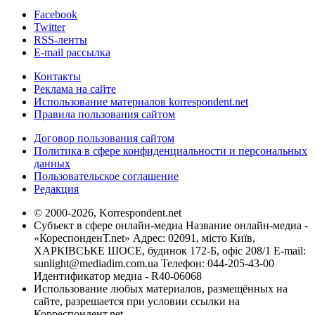
Facebook
Twitter
RSS-ленты
E-mail рассылка
Контакты
Реклама на сайте
Использование материалов korrespondent.net
Правила пользования сайтом
Договор пользования сайтом
Политика в сфере конфиденциальности и персональных
данных
Пользовательское соглашение
Редакция
© 2000-2026, Korrespondent.net
Субъект в сфере онлайн-медиа Название онлайн-медиа -
«КореспонденТ.net» Адрес: 02091, місто Київ,
ХАРКІВСЬКЕ ШОСЕ, будинок 172-Б, офіс 208/1 E-mail:
sunlight@mediadim.com.ua
Телефон: 044-205-43-00
Идентификатор медиа - R40-06068
Использование любых материалов, размещённых на
сайте, разрешается при условии ссылки на
Корреспондент.net.