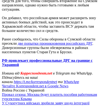
средств для того, чтобы совершить вторжение на Сумском
направлении, однако нужно быть готовыми к любым
ситуациям.
Он добавил, что российская армия может расширить зону
активных боевых действий, как это происходит в
Харьковской области, чтобы заставить ВСУ держать там
большое количество сил и средств.
Ранее сообщалось, что Силы обороны в Сумской области
пресекли
две попытки проникновения российских ДРГ
.
Диверсионные группы были обезврежены в районах
населенных пунктов Старая Гута и Бруски.
РФ привлекает профессиональные ДРГ на границе с
Украиной
Новини від
Корреспондент.net
в Telegram та WhatsApp.
Підписуйтесь на наші
канали
https://t.me/korrespondentnet
та
WhatsApp
Читайте Korrespondent.net в Google News
Война России с Украиной
Провал сезона: Москва будет платить пособия работникам
турсектора Крыма
У Сухопутних військах зробили заяву щодо інтеграції