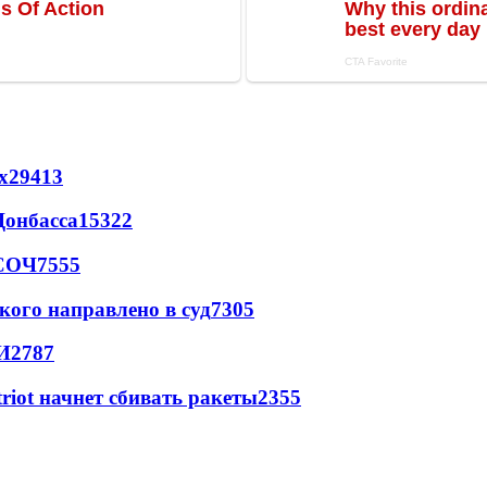
х
29413
Донбасса
15322
 СОЧ
7555
кого направлено в суд
7305
И
2787
triot начнет сбивать ракеты
2355