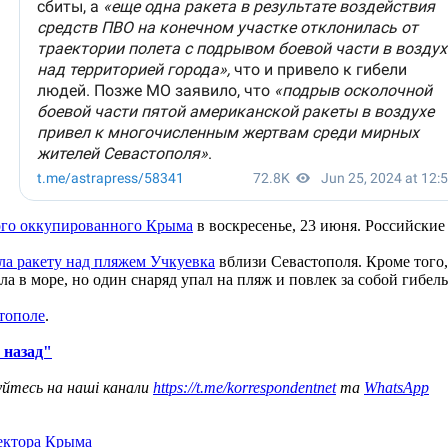
ого оккупированного Крыма
в воскресенье, 23 июня. Российские
а ракету над пляжем Учкуевка
вблизи Севастополя. Кроме того,
 в море, но один снаряд упал на пляж и повлек за собой гибель
стополе
.
 назад"
уйтесь на наші канали
https://t.me/korrespondentnet
та
WhatsApp
сектора Крыма