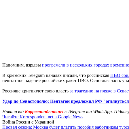
Напомним, взрывы
прогремели в нескольких городах временн
В крымских Telegram-каналах писали, что российская
ПВО сбил
нештатное падение российских ракет ПВО. Основная часть упала
Россияне критикуют свою власть
за трагедию на пляже в Сева
Удар по Севастополю: Пентагон предложил РФ "оглянуться
Новини від
Корреспондент.net
в Telegram та WhatsApp. Підпис
Читайте Korrespondent.net в Google News
Война России с Украиной
Провал сезона: Москва будет платить пособия работникам тур