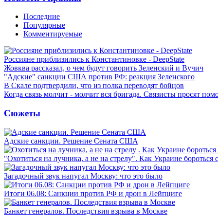
Последние
Популярные
Комментируемые
Россияне приблизились к Константиновке - DeepState
Жовква рассказал, о чем будут говорить Зеленский и Вучич
"Адские" санкции США против РФ: реакция Зеленского
В Скале подтвердили, что из полка переводят бойцов
Когда связь молчит - молчит вся бригада. Связисты просят по
Сюжеты
Адские санкции. Решение Сената США
"Охотиться на лучника, а не на стрелу". Как Украине бороться 
Загадочный звук напугал Москву: что это было
Итоги 06.08: Санкции против РФ и дрон в Лейпциге
Банкет генералов. Последствия взрыва в Москве