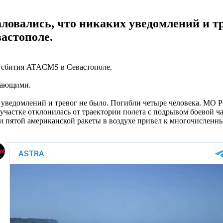
аловались, что никаких уведомлений и т
вастополе.
 сбития ATACMS в Севастополе.
ыхающими.
 уведомлений и тревог не было. Погибли четыре человека. МО РФ
участке отклонилась от траектории полета с подрывом боевой час
и пятой американской ракеты в воздухе привел к многочисленны