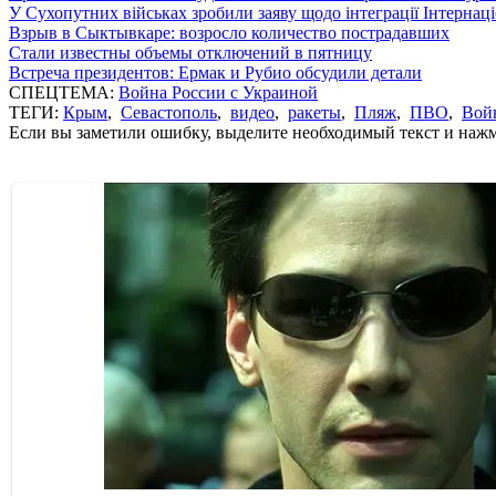
У Сухопутних військах зробили заяву щодо інтеграції Інтернац
Взрыв в Сыктывкаре: возросло количество пострадавших
Стали известны объемы отключений в пятницу
Встреча президентов: Ермак и Рубио обсудили детали
СПЕЦТЕМА:
Война России с Украиной
ТЕГИ:
Крым
,
Севастополь
,
видео
,
ракеты
,
Пляж
,
ПВО
,
Вой
Если вы заметили ошибку, выделите необходимый текст и нажми