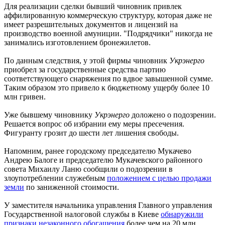
Для реализации сделки бывший чиновник привлек
аффилированную коммерческую структуру, которая даже не
имеет разрешительных документов и лицензий на
производство военной амуниции. "Подрядчики" никогда не
занимались изготовлением бронежилетов.
По данным следствия, у этой фирмы чиновник
Укрэнерго
приобрел за государственные средства партию
соответствующего снаряжения по вдвое завышенной сумме.
Таким образом это привело к бюджетному ущербу более 10
млн гривен.
Уже бывшему чиновнику
Укрэнерго
доложено о подозрении.
Решается вопрос об избрании ему меры пресечения.
Фигуранту грозит до шести лет лишения свободы.
Напомним, ранее городскому председателю Мукачево
Андрею Балоге и председателю Мукачевского районного
совета Михаилу Ланю сообщили о подозрении в
злоупотреблении служебным
положением с целью продажи
земли
по заниженной стоимости.
У заместителя начальника управления Главного управления
Государственной налоговой службы в Киеве
обнаружили
признаки незаконного обогащения
более чем на 20 млн