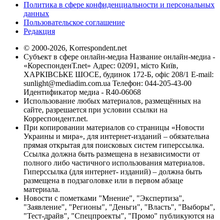
Политика в сфере конфиденциальности и персональных
данных
Пользовательское соглашение
Редакция
© 2000-2026, Korrespondent.net
Субъект в сфере онлайн-медиа Название онлайн-медиа -
«КореспонденТ.net» Адрес: 02091, місто Київ,
ХАРКІВСЬКЕ ШОСЕ, будинок 172-Б, офіс 208/1 E-mail:
sunlight@mediadim.com.ua
Телефон: 044-205-43-00
Идентификатор медиа - R40-06068
Использование любых материалов, размещённых на
сайте, разрешается при условии ссылки на
Корреспондент.net.
При копировании материалов со страницы «Новости
Украины и мира», для интернет-изданий – обязательна
прямая открытая для поисковых систем гиперссылка.
Ссылка должна быть размещена в независимости от
полного либо частичного использования материалов.
Гиперссылка (для интернет- изданий) – должна быть
размещена в подзаголовке или в первом абзаце
материала.
Новости с пометками "Мнение", "Экспертиза",
"Заявление", "Регионы", "Деньги", "Власть", "Выборы",
"Тест-драйв", "Спецпроекты", "Промо" публикуются на