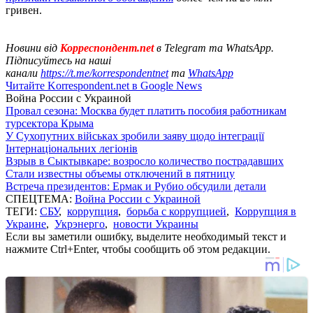
гривен.
Новини від
Корреспондент.net
в Telegram та WhatsApp.
Підписуйтесь на наші
канали
https://t.me/korrespondentnet
та
WhatsApp
Читайте Korrespondent.net в Google News
Война России с Украиной
Провал сезона: Москва будет платить пособия работникам
турсектора Крыма
У Сухопутних військах зробили заяву щодо інтеграції
Інтернаціональних легіонів
Взрыв в Сыктывкаре: возросло количество пострадавших
Стали известны объемы отключений в пятницу
Встреча президентов: Ермак и Рубио обсудили детали
СПЕЦТЕМА:
Война России с Украиной
ТЕГИ:
СБУ
,
коррупция
,
борьба с коррупцией
,
Коррупция в
Украине
,
Укрэнерго
,
новости Украины
Если вы заметили ошибку, выделите необходимый текст и
нажмите Ctrl+Enter, чтобы сообщить об этом редакции.