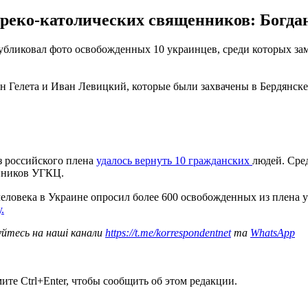
е греко-католических священников: Богда
публиковал фото освобожденных 10 украинцев, среди которых за
ан Гелета и Иван Левицкий, которые были захвачены в Бердянск
з российского плена
удалось вернуть 10 гражданских
людей. Сре
енников УГКЦ.
еловека в Украине опросил более 600 освобожденных из плена
.
уйтесь на наші канали
https://t.me/korrespondentnet
та
WhatsApp
те Ctrl+Enter, чтобы сообщить об этом редакции.