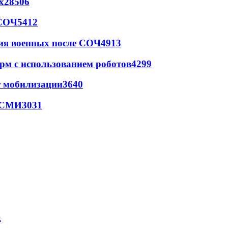
х
28506
 СОЧ
5412
ия военных после СОЧ
4913
рм с использованием роботов
4299
т мобилизации
3640
- СМИ
3031
к