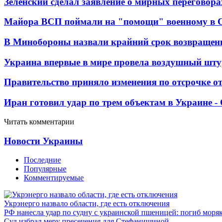
Зеленский сделал заявление о мирных переговора
Майора ВСП поймали на "помощи" военному в
В Минобороны назвали крайний срок возвращен
Украина впервые в мире провела воздушный шту
Правительство приняло изменения по отсрочке о
Иран готовил удар по трем объектам в Украине 
Читать комментарии
Новости Украины
Последние
Популярные
Комментируемые
Укрэнерго назвало области, где есть отключения
РФ нанесла удар по судну с украинской пшеницей: погиб моря
Суд избрал меру пресечения для Стефанишиной