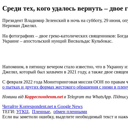
Среди тех, кого удалось вернуть – дво
Президент Владимир Зеленский в ночь на субботу, 29 июня, о
Нериман Джелял.
На фотографиях – двое греко-католических священников: Богд
Украине – апостольский нунций Висвальдас Кульбокас.
Напомним, в пятницу вечером стало известно, что в Украину и
Джелял, который был захвачен в 2021 году, а также двое свящ
С февраля 2022 года Мониторинговая миссия ООН по правам ч
о пытках и других формах жестокого обращения с ними в плену
Новини від
Корреспондент.net
в Telegram та WhatsApp. Підпис
Читайте Korrespondent.net в Google News
ТЕГИ:
УГКЦ
,
Пленные
,
обмен пленными
Если вы заметили ошибку, выделите необходимый текст и нажми