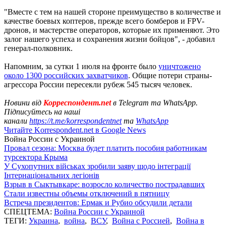
"Вместе с тем на нашей стороне преимущество в количестве и
качестве боевых коптеров, прежде всего бомберов и FPV-
дронов, и мастерстве операторов, которые их применяют. Это
залог нашего успеха и сохранения жизни бойцов", - добавил
генерал-полковник.
Напомним, за сутки 1 июля на фронте было
уничтожено
около 1300 российских захватчиков
. Общие потери страны-
агрессора России пересекли рубеж 545 тысяч человек.
Новини від
Корреспондент.net
в Telegram та WhatsApp.
Підписуйтесь на наші
канали
https://t.me/korrespondentnet
та
WhatsApp
Читайте Korrespondent.net в Google News
Война России с Украиной
Провал сезона: Москва будет платить пособия работникам
турсектора Крыма
У Сухопутних військах зробили заяву щодо інтеграції
Інтернаціональних легіонів
Взрыв в Сыктывкаре: возросло количество пострадавших
Стали известны объемы отключений в пятницу
Встреча президентов: Ермак и Рубио обсудили детали
СПЕЦТЕМА:
Война России с Украиной
ТЕГИ:
Украина
,
война
,
ВСУ
,
Война с Россией
,
Война в