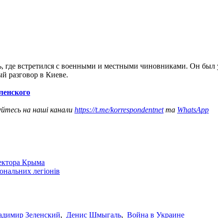
, где встретился с военными и местными чиновниками. Он был 
й разговор в Киеве.
ленского
уйтесь на наші канали
https://t.me/korrespondentnet
та
WhatsApp
сектора Крыма
іональних легіонів
адимир Зеленский
,
Денис Шмыгаль
,
Война в Украине