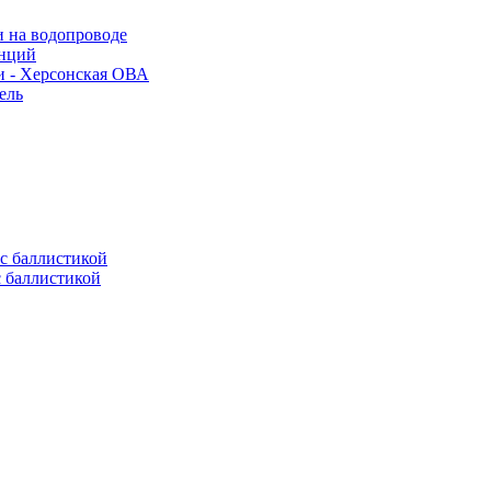
и на водопроводе
анций
и - Херсонская ОВА
ель
с баллистикой