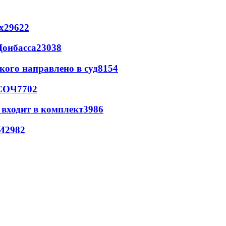
х
29622
Донбасса
23038
кого направлено в суд
8154
 СОЧ
7702
 входит в комплект
3986
И
2982