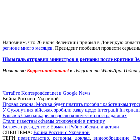
Напомним, что 26 июня Зеленский прибыл в Донецкую область
регионе много месяцев
. Президент пообещал провести серьезны
Шмыгаль отправил министров в регионы после критики Зе
Новини від
Корреспондент.net
в Telegram та WhatsApp. Підпис
Читайте Korrespondent.net в Google News
Война России с Украиной
Провал сезона: Москва будет платить пособия работникам тур
У Сухопутних військах зробили заяву щодо інтеграції Інтернац
Взрыв в Сыктывкаре: возросло количество пострадавших
Стали известны объемы отключений в пятницу
Встреча президентов: Ермак и Рубио обсудили детали
СПЕЦТЕМА:
Война России с Украиной
ТЕГИ:
правительство
,
регионы
,
доклад
,
видеообращение
,
Вл