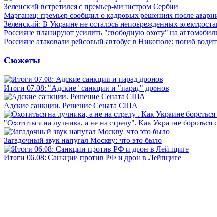
Зеленский встретился с премьер-министром Сербии
Марганец: премьер сообщил о кадровых решениях после авари
Зеленский: В Украине не осталось неповрежденных электрост
Россияне планируют усилить "свободную охоту" на автомобил
Россияне атаковали рейсовый автобус в Никополе: погиб водит
Сюжеты
Итоги 07.08: "Адские" санкции и "парад" дронов
Адские санкции. Решение Сената США
"Охотиться на лучника, а не на стрелу". Как Украине бороться 
Загадочный звук напугал Москву: что это было
Итоги 06.08: Санкции против РФ и дрон в Лейпциге