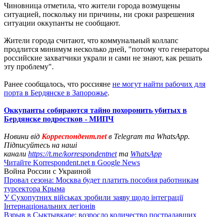
Чиновница отметила, что жители города возмущены
ситуацией, поскольку ни причины, ни сроки разрешения
ситуации оккупанты не сообщают.
Жители города считают, что коммунальный коллапс
продлится минимум несколько дней, "потому что генераторы
российские захватчики украли и сами не знают, как решать
эту проблему".
Ранее сообщалось, что россияне
не могут найти рабочих для
порта в Бердянске в Запорожье
.
Оккупанты собираются тайно похоронить убитых в
Бердянске подростков - МИПЧ
Новини від
Корреспондент.net
в Telegram та WhatsApp.
Підписуйтесь на наші
канали
https://t.me/korrespondentnet
та
WhatsApp
Читайте Korrespondent.net в Google News
Война России с Украиной
Провал сезона: Москва будет платить пособия работникам
турсектора Крыма
У Сухопутних військах зробили заяву щодо інтеграції
Інтернаціональних легіонів
Взрыв в Сыктывкаре: возросло количество пострадавших