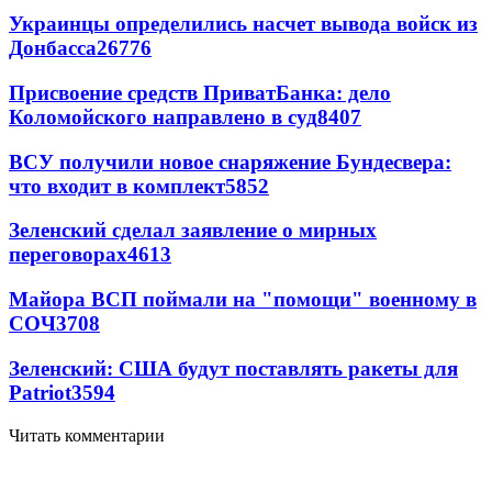
Украинцы определились насчет вывода войск из
Донбасса
26776
Присвоение средств ПриватБанка: дело
Коломойского направлено в суд
8407
ВСУ получили новое снаряжение Бундесвера:
что входит в комплект
5852
Зеленский сделал заявление о мирных
переговорах
4613
Майора ВСП поймали на "помощи" военному в
СОЧ
3708
Зеленский: США будут поставлять ракеты для
Patriot
3594
Читать комментарии