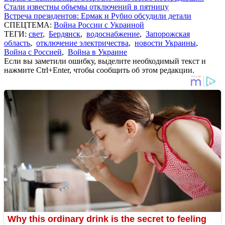
Стали известны объемы отключений в пятницу
Встреча президентов: Ермак и Рубио обсудили детали
СПЕЦТЕМА:
Война России с Украиной
ТЕГИ:
свет
,
Бердянск
,
водоснабжение
,
Запорожская
область
,
отключение электричества
,
новости Украины
,
Война с Россией
,
Война в Украине
Если вы заметили ошибку, выделите необходимый текст и
нажмите Ctrl+Enter, чтобы сообщить об этом редакции.