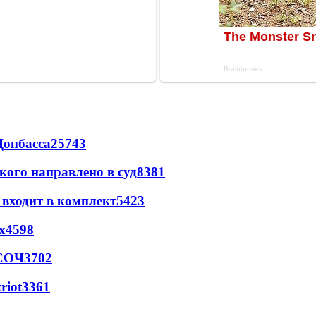
Донбасса
25743
кого направлено в суд
8381
 входит в комплект
5423
х
4598
 СОЧ
3702
riot
3361