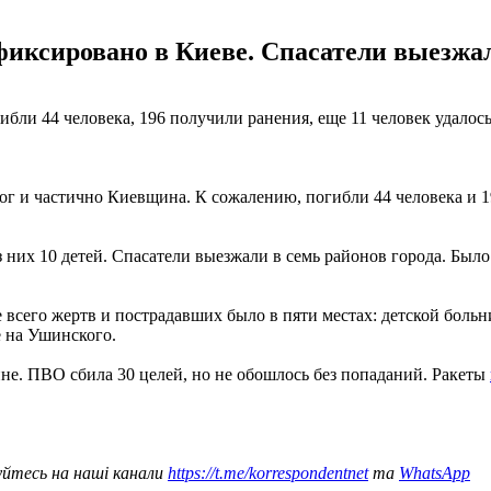
фиксировано в Киеве. Спасатели выезжал
гибли 44 человека, 196 получили ранения, еще 11 человек удало
г и частично Киевщина. К сожалению, погибли 44 человека и 19
з них 10 детей. Спасатели выезжали в семь районов города. Было
е всего жертв и пострадавших было в пяти местах: детской бол
е на Ушинского.
ине. ПВО сбила 30 целей, но не обошлось без попаданий. Ракеты
уйтесь на наші канали
https://t.me/korrespondentnet
та
WhatsApp