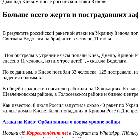
Дым над Киевом после российской атаки 8 июля
Больше всего жертв и пострадавших за
В результате российской ракетной атаки на Украину 8 июля по
Светлана Водолага на брифинге в четверг, 11 июля.
"Под обстрелы в утренние часы попали Киев, Днепр, Кривой Ро
спасено 11 человек, из них трое детей", - сказала Водолага.
По ее данным, в Киеве погибли 33 человека, 125 пострадали, и
падения обломков.
В общей сложности спасатели работали на 18 локациях. Больш
Шевченковском районе, в Голосеевском районе и бизнес-центр
Как известно, 8 июля Россия запустила около 40 ракет по Укра
жилые дома в Киеве. Были попадания в Кривом Роге и Днепре.
Атака на Киев: Орбан заявил о новом уровне войны
Новини від
Корреспондент.net
в Telegram та WhatsApp. Підпис