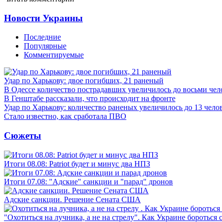
Новости Украины
Последние
Популярные
Комментируемые
Удар по Харькову: двое погибших, 21 раненый
В Одессе количество пострадавших увеличилось до восьми чел
В Генштабе рассказали, что происходит на фронте
Удар по Харькову: количество раненых увеличилось до 13 чело
Стало известно, как сработала ПВО
Сюжеты
Итоги 08.08: Patriot будет и минус два НПЗ
Итоги 07.08: "Адские" санкции и "парад" дронов
Адские санкции. Решение Сената США
"Охотиться на лучника, а не на стрелу". Как Украине бороться 