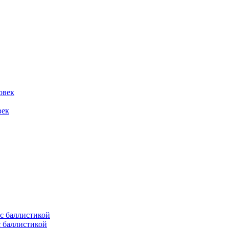
овек
век
с баллистикой