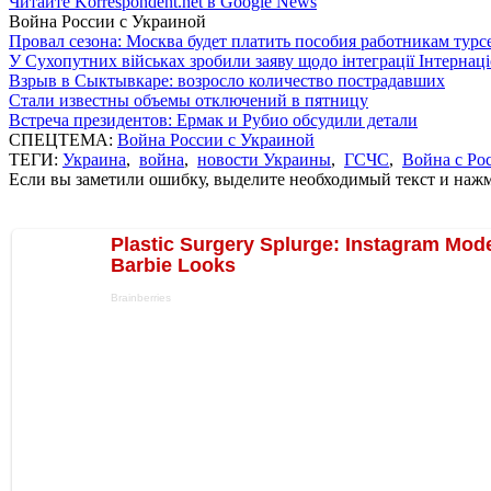
Читайте Korrespondent.net в Google News
Война России с Украиной
Провал сезона: Москва будет платить пособия работникам тур
У Сухопутних військах зробили заяву щодо інтеграції Інтернац
Взрыв в Сыктывкаре: возросло количество пострадавших
Стали известны объемы отключений в пятницу
Встреча президентов: Ермак и Рубио обсудили детали
СПЕЦТЕМА:
Война России с Украиной
ТЕГИ:
Украина
,
война
,
новости Украины
,
ГСЧС
,
Война с Ро
Если вы заметили ошибку, выделите необходимый текст и нажми