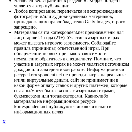
Владелец веб-страницы в разделе Я- Корреспондент
является автор публикации.
Любое копирование, перепечатка и воспроизведение
фотографий и/или аудиовизуальных материалов,
принадлежащих правообладателю Getty Images, строго
запрещено.
Материалы сайта korrespondent.net предназначены для
лиц старше 21 года (21+). Участие в азартных играх
может вызвать игровую зависимость. Соблюдайте
правила (принципы) ответственной игры. При
обнаружении первых признаков зависимости
немедленно обратитесь к специалисту. Помните, что
участие в азартных играх не может являться источником
доходов или альтернативой работе. Информационный
ресурс korrespondent.net не проводит игры на реальные
и/или виртуальные деньги, сайт не принимает ни в
какой форме оплату ставок и других платежей, которые
связаны/могут быть связаны с азартными играми,
букмекерами или тотализаторами. Какие-либо
материалы на информационном ресурсе
korrespondent.net публикуются исключительно в
информационных целях.
X