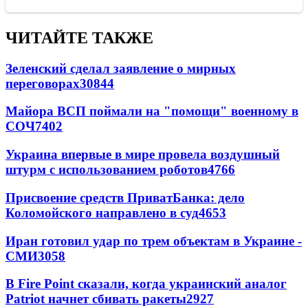
ЧИТАЙТЕ ТАКЖЕ
Зеленский сделал заявление о мирных
переговорах
30844
Майора ВСП поймали на "помощи" военному в
СОЧ
7402
Украина впервые в мире провела воздушный
штурм с использованием роботов
4766
Присвоение средств ПриватБанка: дело
Коломойского направлено в суд
4653
Иран готовил удар по трем объектам в Украине -
СМИ
3058
В Fire Point сказали, когда украинский аналог
Patriot начнет сбивать ракеты
2927