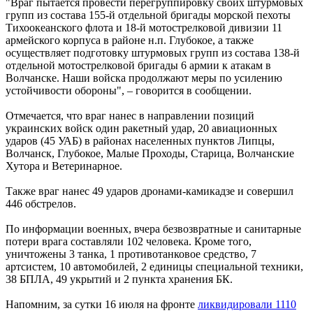
"Враг пытается провести перегруппировку своих штурмовых
групп из состава 155-й отдельной бригады морской пехоты
Тихоокеанского флота и 18-й мотострелковой дивизии 11
армейского корпуса в районе н.п. Глубокое, а также
осуществляет подготовку штурмовых групп из состава 138-й
отдельной мотострелковой бригады 6 армии к атакам в
Волчанске. Наши войска продолжают меры по усилению
устойчивости обороны", – говорится в сообщении.
Отмечается, что враг нанес в направлении позиций
украинских войск один ракетный удар, 20 авиационных
ударов (45 УАБ) в районах населенных пунктов Липцы,
Волчанск, Глубокое, Малые Проходы, Старица, Волчанские
Хутора и Ветеринарное.
Также враг нанес 49 ударов дронами-камикадзе и совершил
446 обстрелов.
По информации военных, вчера безвозвратные и санитарные
потери врага составляли 102 человека. Кроме того,
уничтожены 3 танка, 1 противотанковое средство, 7
артсистем, 10 автомобилей, 2 единицы специальной техники,
38 БПЛА, 49 укрытий и 2 пункта хранения БК.
Напомним, за сутки 16 июля на фронте
ликвидировали 1110