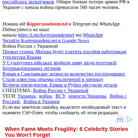
российских захватчиков
. Общие боевые потери армии РФ в
Украине с начала войны превысили 560 тысяч человек.
Новини від
Корреспондент.net
в Telegram та WhatsApp.
Підписуйтесь на наші
канали
https://t.me/korrespondentnet
та
WhatsApp
Читайте Korrespondent.net в Google News
Война России с Украиной
Провал сезона: Москва будет платить пособия работникам
турсектора Крыма
У Сухопутних військах зробили заяву щодо інтеграції
Інтернаціональних легіонів
Взрыв в Сыктывкаре: возросло количество пострадавших
Стали известны объемы отключений в пятницу
Встреча президентов: Ермак и Рубио обсудили детали
СПЕЦТЕМА:
Война России с Украиной
ТЕГИ:
Украина
,
война
,
ВСУ
,
новости Украины
,
Война с
Россией
,
Война в Украине
Если вы заметили ошибку, выделите необходимый текст и
нажмите Ctrl+Enter, чтобы сообщить об этом редакции.