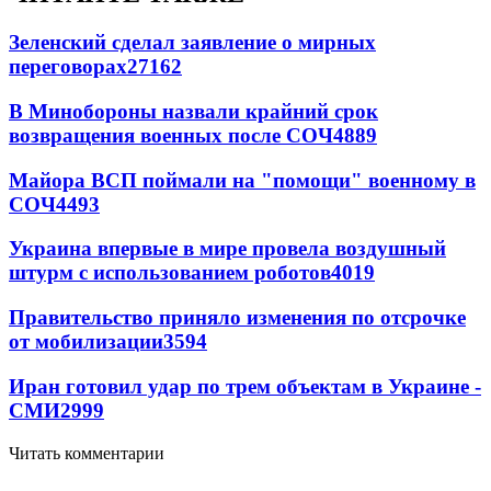
Зеленский сделал заявление о мирных
переговорах
27162
В Минобороны назвали крайний срок
возвращения военных после СОЧ
4889
Майора ВСП поймали на "помощи" военному в
СОЧ
4493
Украина впервые в мире провела воздушный
штурм с использованием роботов
4019
Правительство приняло изменения по отсрочке
от мобилизации
3594
Иран готовил удар по трем объектам в Украине -
СМИ
2999
Читать комментарии