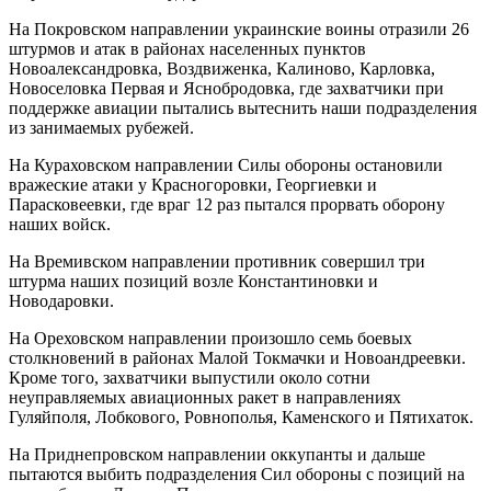
На Покровском направлении украинские воины отразили 26
штурмов и атак в районах населенных пунктов
Новоалександровка, Воздвиженка, Калиново, Карловка,
Новоселовка Первая и Яснобродовка, где захватчики при
поддержке авиации пытались вытеснить наши подразделения
из занимаемых рубежей.
На Кураховском направлении Силы обороны остановили
вражеские атаки у Красногоровки, Георгиевки и
Парасковеевки, где враг 12 раз пытался прорвать оборону
наших войск.
На Времивском направлении противник совершил три
штурма наших позиций возле Константиновки и
Новодаровки.
На Ореховском направлении произошло семь боевых
столкновений в районах Малой Токмачки и Новоандреевки.
Кроме того, захватчики выпустили около сотни
неуправляемых авиационных ракет в направлениях
Гуляйполя, Лобкового, Ровнополья, Каменского и Пятихаток.
На Приднепровском направлении оккупанты и дальше
пытаются выбить подразделения Сил обороны с позиций на