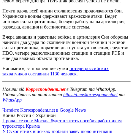
левом берегу Днепра. Пять атак россиян успеха не имели.
Почти вдоль всей линии столкновения продолжаются бои.
Украинские воины сдерживают вражеские атаки. Ведет,
истощая силы противника, боевую работу наша артиллерия,
разведка, авиация и беспилотные системы.
Вчера авиация и ракетные войска и артиллерия Сил обороны
нанесли два удара по скоплениям военной техники и живой
силы противника, поразили два пункта управления, средство
ПВО, четыре радиолокационных станции и станции РЭБ и
еще два важных объекта противника.
Напомним, за прошедшие сутки
потери российских
захватчиков составили 1130 человек.
Новини від
Корреспондент.net
в Telegram та WhatsApp.
Підписуйтесь на наші канали
https://t.me/korrespondentnet
та
WhatsApp
Читайте Korrespondent.net в Google News
Война России с Украиной
Провал сезона: Москва будет платить пособия работникам
турсектора Крыма
У Сухопутних військах зробили заяву щодо інтеграції