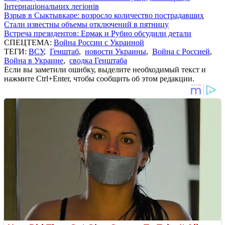
Інтернаціональних легіонів
Взрыв в Сыктывкаре: возросло количество пострадавших
Стали известны объемы отключений в пятницу
Встреча президентов: Ермак и Рубио обсудили детали
СПЕЦТЕМА:
Война России с Украиной
ТЕГИ:
ВСУ
,
Генштаб
,
новости Украины
,
Война с Россией
,
Война в Украине
,
сводка Генштаба
Если вы заметили ошибку, выделите необходимый текст и
нажмите Ctrl+Enter, чтобы сообщить об этом редакции.