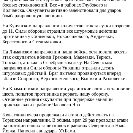
боевых столкновений. Все - в районах Глубокого и
Волчанска. Оккупанты активно задействовали для ударов
бомбардировочную авиацию.
На Купянском направлении количество атак за сутки возросло
до 11. Силы обороны отразили все штурмовые действия
противника у Синьковки, Новоосикового, Андреевки,
Берестового и Стельмаховки.
На Лиманском направлении наши войска остановили десять
атак оккупантов вблизи Грековки, Макеевки, Тернов,
Торского, а также в Серебрянском лесу. На Северском
направлении Силы обороны Украины отразили десять
штурмовых действий. Враг пытался продвинуться вперед
вблизи Спорного, Верхнекаменского, Выемки и Раздолевки.
На Краматорском направлении украинские воины остановили
шесть попыток противника прорвать нашу оборону.
Основные усилия оккупанты при поддержке авиации
прикладывали в районе Часового Яра.
Захватчики вчера продолжали активно действовать на
Торецком направлении. В общем, враг 29 раз проводил атаки
на позиции наших защитников в районах Северного и Нью-
Йорка. Наносил авиаудары УАБами.