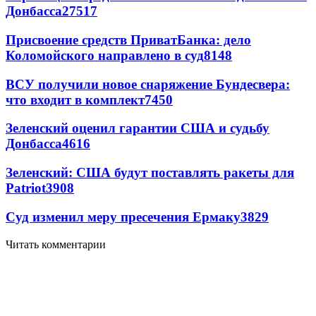
Донбасса
27517
Присвоение средств ПриватБанка: дело
Коломойского направлено в суд
8148
ВСУ получили новое снаряжение Бундесвера:
что входит в комплект
7450
Зеленский оценил гарантии США и судьбу
Донбасса
4616
Зеленский: США будут поставлять ракеты для
Patriot
3908
Суд изменил меру пресечения Ермаку
3829
Читать комментарии