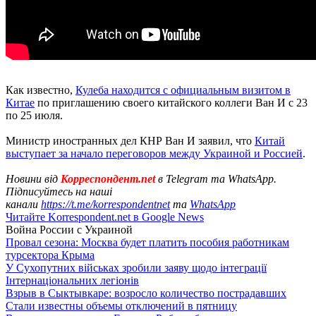
Как известно,
Кулеба находится с официальным визитом в
Китае
по приглашению своего китайского коллеги Ван И с 23
по 25 июля.
Министр иностранных дел КНР Ван И заявил, что
Китай
выступает за начало переговоров между Украиной и Россией
.
Новини від
Корреспондент.net
в Telegram та WhatsApp.
Підписуйтесь на наші
канали
https://t.me/korrespondentnet
та
WhatsApp
Читайте Korrespondent.net в Google News
Война России с Украиной
Провал сезона: Москва будет платить пособия работникам
турсектора Крыма
У Сухопутних військах зробили заяву щодо інтеграції
Інтернаціональних легіонів
Взрыв в Сыктывкаре: возросло количество пострадавших
Стали известны объемы отключений в пятницу