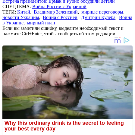
Встреча президентов: Ермак и Рубио обсудили детали
СПЕЦТЕМА:
Война России с Украиной
ТЕГИ:
Китай
,
Владимир Зеленский
,
мирные переговоры
,
новости Украины
,
Война с Россией
,
Дмитрий Кулеба
,
Война
в Украине
,
мирный план
Если вы заметили ошибку, выделите необходимый текст и
нажмите Ctrl+Enter, чтобы сообщить об этом редакции.