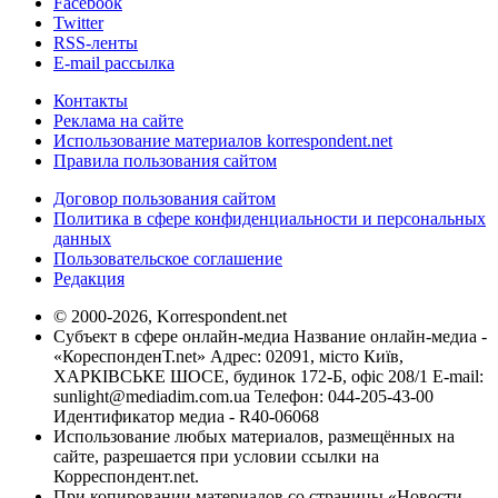
Facebook
Twitter
RSS-ленты
E-mail рассылка
Контакты
Реклама на сайте
Использование материалов korrespondent.net
Правила пользования сайтом
Договор пользования сайтом
Политика в сфере конфиденциальности и персональных
данных
Пользовательское соглашение
Редакция
© 2000-2026, Korrespondent.net
Субъект в сфере онлайн-медиа Название онлайн-медиа -
«КореспонденТ.net» Адрес: 02091, місто Київ,
ХАРКІВСЬКЕ ШОСЕ, будинок 172-Б, офіс 208/1 E-mail:
sunlight@mediadim.com.ua
Телефон: 044-205-43-00
Идентификатор медиа - R40-06068
Использование любых материалов, размещённых на
сайте, разрешается при условии ссылки на
Корреспондент.net.
При копировании материалов со страницы «Новости