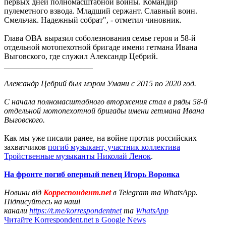
первых дней полномасштабной войны. Командир
пулеметного взвода. Младший сержант. Славный воин.
Смельчак. Надежный собрат", - отметил чиновник.
Глава ОВА выразил соболезнования семье героя и 58-й
отдельной мотопехотной бригаде имени гетмана Ивана
Выговского, где служил Александр Цебрий.
______________________
Александр Цебрий был мэром Умани с 2015 по 2020 год.
С начала полномасштабного вторжения стал в ряды 58-й
отдельной мотопехотной бригады имени гетмана Ивана
Выговского.
Как мы уже писали ранее, на войне против российских
захватчиков
погиб музыкант, участник коллектива
Тройственные музыканты Николай Ленок
.
На фронте погиб оперный певец Игорь Воронка
Новини від
Корреспондент.net
в Telegram та WhatsApp.
Підписуйтесь на наші
канали
https://t.me/korrespondentnet
та
WhatsApp
Читайте Korrespondent.net в Google News