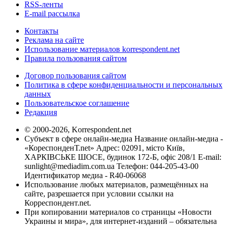
RSS-ленты
E-mail рассылка
Контакты
Реклама на сайте
Использование материалов korrespondent.net
Правила пользования сайтом
Договор пользования сайтом
Политика в сфере конфиденциальности и персональных
данных
Пользовательское соглашение
Редакция
© 2000-2026, Korrespondent.net
Субъект в сфере онлайн-медиа Название онлайн-медиа -
«КореспонденТ.net» Адрес: 02091, місто Київ,
ХАРКІВСЬКЕ ШОСЕ, будинок 172-Б, офіс 208/1 E-mail:
sunlight@mediadim.com.ua
Телефон: 044-205-43-00
Идентификатор медиа - R40-06068
Использование любых материалов, размещённых на
сайте, разрешается при условии ссылки на
Корреспондент.net.
При копировании материалов со страницы «Новости
Украины и мира», для интернет-изданий – обязательна