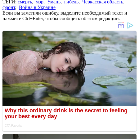
ТЕГИ:
смерть
,
мэр
,
Умань
,
гибель
,
Черкасская область
,
фронт
,
Война в Украине
Если вы заметили ошибку, выделите необходимый текст и
нажмите Ctrl+Enter, чтобы сообщить об этом редакции.