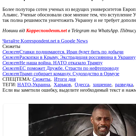
Более полутора сотен ученых из ведущих университетов Евро
Альянс. Ученые обосновали свое мнение тем, что вступление 
так полна решимости уничтожить Украину и не требует дополн
Новини від
Корреспондент.net
в Telegram та WhatsApp. Підпис
Читайте Korrespondent.net в Google News
Сюжеты
Сюжет
Ставки поднимаются. Иран будет бить по добычи
Сюжет
Раскопки в Крыму. Экстрадиция россиянина в Украину
Сюжет
Не наша война. НАТО отказало Трампу
Сюжет
ЕС поможет Дружбе. Страсти по нефтепроводу
Сюжет
Трамп собирает команду. Судоходство в Ормузе
СПЕЦТЕМА:
Сюжеты
,
Итоги дня
ТЕГИ:
НАТО-Украина
,
Харьков
,
Одесса
,
хищение
,
разведка
Если вы заметили ошибку, выделите необходимый текст и нажми