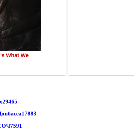
х
29465
Донбасса
17883
 СОЧ
7591