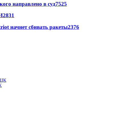
кого направлено в суд
7525
И
2831
triot начнет сбивать ракеты
2376
К