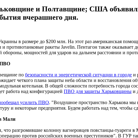
ьковщине и Полтавщине; США объявили 
обытия вчерашнего дня.
Украины в размере до $200 млн. На этот раз американская помо
 противотанковые ракеты Javelin. Пентагон также оказывает 
й обороны, мощностей для ударов на дальнем расстоянии и про
е ПВО
овещание по
безопасности и энергетической ситуации в городе
и 
ожидает четкого плана защиты неба области и восстановления о
модульная котельная. В общей сложности потребность города со
идет работа над конфигурацией
ПВО для защиты Харьковщины
и 
пообещал усилить ПВО
. "Воздушное пространство Харькова мы н
ру и некоторые предприятия. Будем работать над тем, чтобы сде
 в Мали
 что разгромившие колонну вагнеровцев повстанцы-туареги в 
перацию против российских военных преступников". В ГУР такж