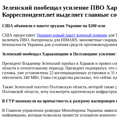
Зеленский пообещал усиление ПВО Хар
Корреспондент.net выделяет главные с
США объявили о пакете оружия Украине на $200 млн
США предоставит
Украине новый пакет военной помощи
для 
включать ПВО, боеприпасы для HIMARS, минометные снаряды и
безопасности Украины для усиления средств противовоздушно
Зеленский пообещал
Харьковщине и Полтавщине
усилени
Президент Владимир Зеленский прибыл в Харьков и провел с
области к отопительному периоду. Президент подчеркнул, что 
головы, уже установлены 22 когенерационных установки и 31 
обеспечить 340 МВт. Глава государства рассказал, что сейчас 
Также Зеленский посетил Полтавскую область, которой также
Полтавской области, хочу посмотреть критическую инфраструкту
В ГУР намекнули на причастность к разгрому вагнеровцев
В Главном управлении разведки Минобороны Украины заявили,
информацию, которая позволила провести успешную военную о