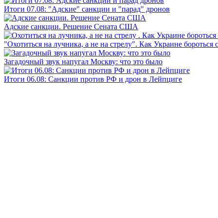
Итоги 07.08: "Адские" санкции и "парад" дронов
Адские санкции. Решение Сената США
"Охотиться на лучника, а не на стрелу". Как Украине бороться 
Загадочный звук напугал Москву: что это было
Итоги 06.08: Санкции против РФ и дрон в Лейпциге